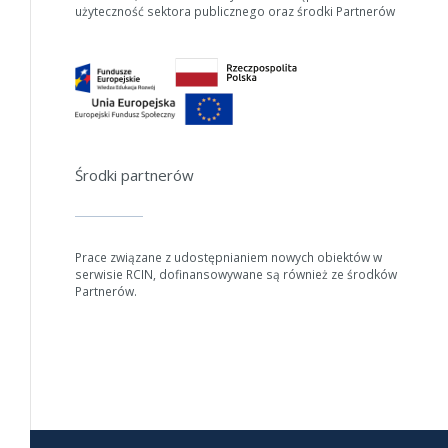
W zależności od ilości danych do przetworzenia generowanie pliku
użyteczność sektora publicznego oraz środki Partnerów
może się wydłużyć.
Jeśli generowanie trwa zbyt długo można ograniczyć dane np.
zmniejszając zakres lat.
Anuluj
Środki partnerów
Prace związane z udostępnianiem nowych obiektów w
serwisie RCIN, dofinansowywane są również ze środków
Partnerów.