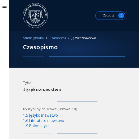
Zaloguj
Strona główna
/
Czasopisma
/
Językoznawstwo
Czasopismo
Tytuł
Językoznawstwo
Dyscypliny naukowe (Ustawa 2.0)
1.5 Językoznawstwo
1.6 Literaturoznawstwo
1.9 Polonistyka