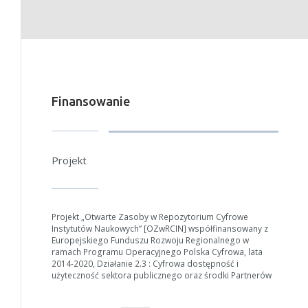
Finansowanie
Projekt
Projekt „Otwarte Zasoby w Repozytorium Cyfrowe
Instytutów Naukowych” [OZwRCIN] współfinansowany z
Europejskiego Funduszu Rozwoju Regionalnego w
ramach Programu Operacyjnego Polska Cyfrowa, lata
2014-2020, Działanie 2.3 : Cyfrowa dostępność i
użyteczność sektora publicznego oraz środki Partnerów
W zależności od ilości danych do przetworzenia generowanie pliku
może się wydłużyć.