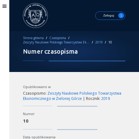
Zaloguj
Strona główna
/
Czasopisma
/
Zeszyty Naukowe Polskiego Towarzystwa Ekonomicznego w Zielonej Górze
/
2019
/
10
Numer czasopisma
Opublikowano w
Czasopismo:
Zeszyty Naukowe Polskiego Towarzystwa
Ekonomicznego w Zielonej Górze
| Rocznik:
2019
Numer
10
Data opublikowania