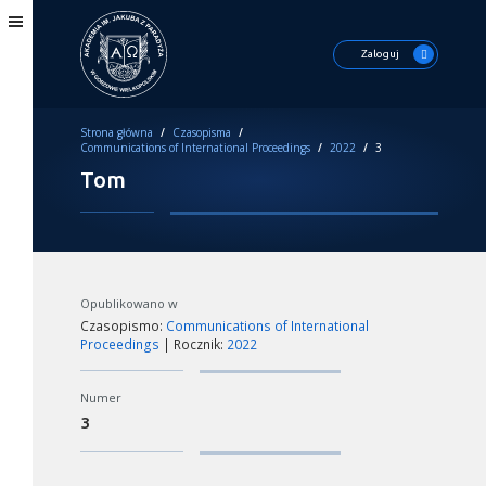
Zaloguj
Strona główna
/
Czasopisma
/
Communications of International Proceedings
/
2022
/
3
Tom
Opublikowano w
Czasopismo:
Communications of International
Proceedings
| Rocznik:
2022
Numer
3