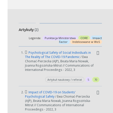
Artykuły
(2)
Legenda:
Punktacja Ministerstwa
CORE
Impact
Factor
Indeksowane w WoS
1.
Psychological Safety of Social Individuals in
The Reality of The COVID-19 Pandemic
/ Ewa
Chomać-Pierzecka (AJP), Beata Maria Nowak,
Joanna Rogozińska-Mitrut // Communications of
International Proceedings - 2022, 3
Artykuł naukowy / referat
5
70
2.
Impact of COVID-19 on Students'
Psychological Safety
/ Ewa Chomać-Pierzecka
(AJP), Beata Maria Nowak, Joanna Rogozińska-
Mitrut // Communications of International
Proceedings - 2022, 3