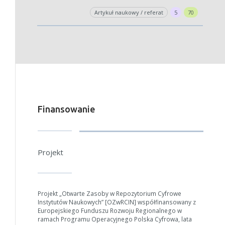
Artykuł naukowy / referat
5
70
Finansowanie
Projekt
Projekt „Otwarte Zasoby w Repozytorium Cyfrowe
Instytutów Naukowych” [OZwRCIN] współfinansowany z
Europejskiego Funduszu Rozwoju Regionalnego w
ramach Programu Operacyjnego Polska Cyfrowa, lata