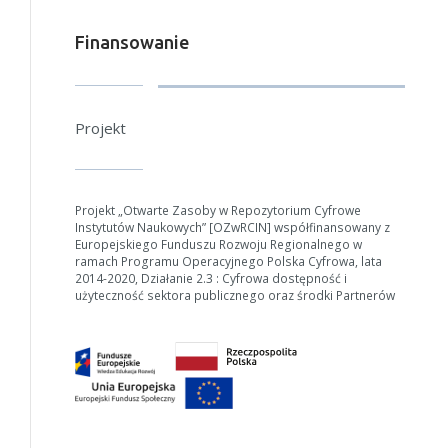
Finansowanie
Projekt
Projekt „Otwarte Zasoby w Repozytorium Cyfrowe
Instytutów Naukowych” [OZwRCIN] współfinansowany z
Europejskiego Funduszu Rozwoju Regionalnego w
ramach Programu Operacyjnego Polska Cyfrowa, lata
2014-2020, Działanie 2.3 : Cyfrowa dostępność i
użyteczność sektora publicznego oraz środki Partnerów
W zależności od ilości danych do przetworzenia generowanie pliku
może się wydłużyć.
Jeśli generowanie trwa zbyt długo można ograniczyć dane np.
zmniejszając zakres lat.