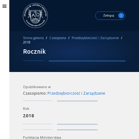
Zaloguj
Strona główna
/
Czasopisma
/
Przedsiębiorczość i Zarządzanie
/
2018
Rocznik
Opublikowano w
Czasopismo:
Przedsiębiorczość i Zarządzanie
Rok
2018
Punktacja Ministerstwa