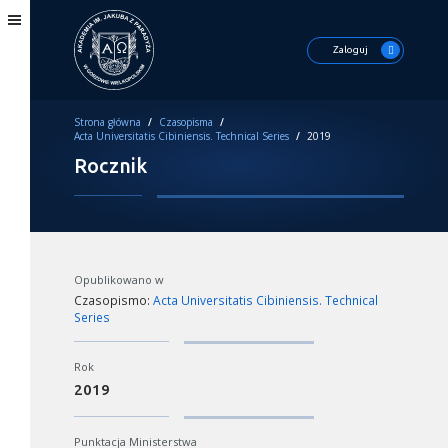
Zaloguj
Strona główna
/
Czasopisma
/
Acta Universitatis Cibiniensis. Technical Series
/
2019
Rocznik
Opublikowano w
Czasopismo:
Acta Universitatis Cibiniensis. Technical
Series
Rok
2019
Punktacja Ministerstwa