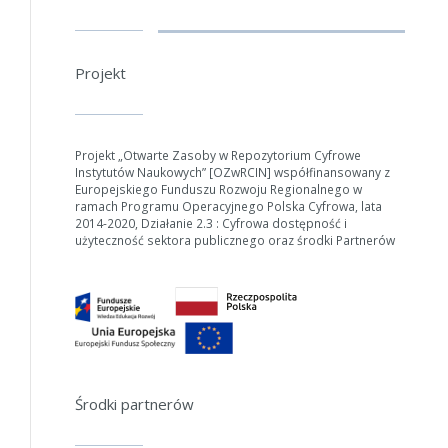
Projekt
Projekt „Otwarte Zasoby w Repozytorium Cyfrowe
Instytutów Naukowych” [OZwRCIN] współfinansowany z
Europejskiego Funduszu Rozwoju Regionalnego w
ramach Programu Operacyjnego Polska Cyfrowa, lata
2014-2020, Działanie 2.3 : Cyfrowa dostępność i
użyteczność sektora publicznego oraz środki Partnerów
W zależności od ilości danych do przetworzenia generowanie pliku
może się wydłużyć.
Jeśli generowanie trwa zbyt długo można ograniczyć dane np.
Środki partnerów
zmniejszając zakres lat.