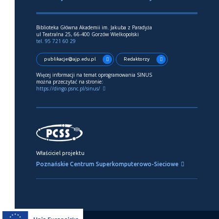
Biblioteka Główna Akademii im. Jakuba z Paradyża
ul Teatralna 25, 66-400 Gorzów Wielkopolski
tel. 95 721 60 29
publikacje@ajp.edu.pl
Redaktorzy
Więcej informacji na temat oprogramowania SINUS
można przeczytać na stronie:
https://dingo.psnc.pl/sinus/
Właściciel projektu
Poznańskie Centrum Superkomputerowo-Sieciowe