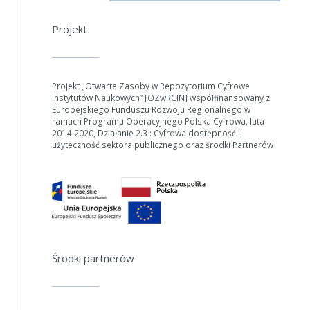
Projekt
Projekt „Otwarte Zasoby w Repozytorium Cyfrowe
Instytutów Naukowych” [OZwRCIN] współfinansowany z
Europejskiego Funduszu Rozwoju Regionalnego w
ramach Programu Operacyjnego Polska Cyfrowa, lata
2014-2020, Działanie 2.3 : Cyfrowa dostępność i
użyteczność sektora publicznego oraz środki Partnerów
W zależności od ilości danych do przetworzenia generowanie pliku
może się wydłużyć.
Środki partnerów
Jeśli generowanie trwa zbyt długo można ograniczyć dane np.
zmniejszając zakres lat.
Anuluj