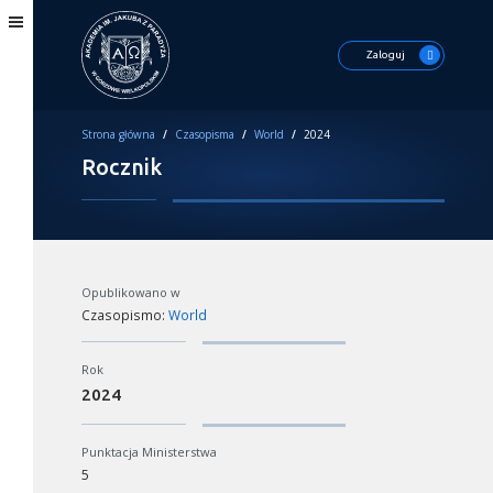
Zaloguj
Strona główna
/
Czasopisma
/
World
/
2024
Rocznik
Opublikowano w
Czasopismo:
World
Rok
2024
Punktacja Ministerstwa
5