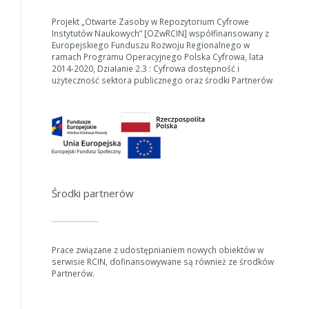
Projekt „Otwarte Zasoby w Repozytorium Cyfrowe
Instytutów Naukowych” [OZwRCIN] współfinansowany z
Europejskiego Funduszu Rozwoju Regionalnego w
ramach Programu Operacyjnego Polska Cyfrowa, lata
2014-2020, Działanie 2.3 : Cyfrowa dostępność i
użyteczność sektora publicznego oraz środki Partnerów
W zależności od ilości danych do przetworzenia generowanie pliku
Środki partnerów
może się wydłużyć.
Jeśli generowanie trwa zbyt długo można ograniczyć dane np.
zmniejszając zakres lat.
Prace związane z udostępnianiem nowych obiektów w
serwisie RCIN, dofinansowywane są również ze środków
Anuluj
Partnerów.