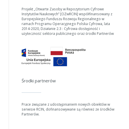
Projekt „Otwarte Zasoby w Repozytorium Cyfrowe
Instytutów Naukowych” [OZwRCIN] współfinansowany z
Europejskiego Funduszu Rozwoju Regionalnego w
ramach Programu Operacyjnego Polska Cyfrowa, lata
2014-2020, Działanie 2.3 : Cyfrowa dostępność i
użyteczność sektora publicznego oraz środki Partnerów
W zależności od ilości danych do przetworzenia generowanie pliku
Środki partnerów
może się wydłużyć.
Jeśli generowanie trwa zbyt długo można ograniczyć dane np.
zmniejszając zakres lat.
Prace związane z udostępnianiem nowych obiektów w
serwisie RCIN, dofinansowywane są również ze środków
Anuluj
Partnerów.