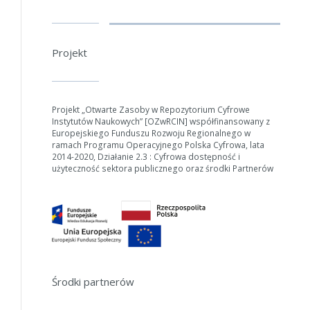
Projekt
Projekt „Otwarte Zasoby w Repozytorium Cyfrowe
Instytutów Naukowych” [OZwRCIN] współfinansowany z
Europejskiego Funduszu Rozwoju Regionalnego w
ramach Programu Operacyjnego Polska Cyfrowa, lata
2014-2020, Działanie 2.3 : Cyfrowa dostępność i
użyteczność sektora publicznego oraz środki Partnerów
W zależności od ilości danych do przetworzenia generowanie pliku
może się wydłużyć.
Jeśli generowanie trwa zbyt długo można ograniczyć dane np.
Środki partnerów
zmniejszając zakres lat.