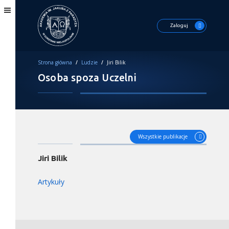
Zaloguj
Strona główna
/
Ludzie
/
Jiri Bilik
Osoba spoza Uczelni
Wszystkie publikacje
Jiri Bilik
Artykuły