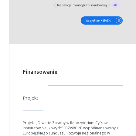
W zależności od ilości danych do przetworzenia generowanie pliku
Redakcja monografii naukowej
40
może się wydłużyć.
Jeśli generowanie trwa zbyt długo można ograniczyć dane np.
Wszystkie KSIĄŻKI
zmniejszając zakres lat.
Anuluj
Finansowanie
Projekt
Projekt „Otwarte Zasoby w Repozytorium Cyfrowe
Instytutów Naukowych” [OZwRCIN] współfinansowany z
Europejskiego Funduszu Rozwoju Regionalnego w