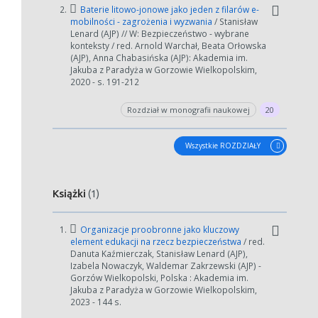
2.
Baterie litowo-jonowe jako jeden z filarów e-
mobilności - zagrożenia i wyzwania
/ Stanisław
Lenard (AJP) // W: Bezpieczeństwo - wybrane
konteksty / red. Arnold Warchał, Beata Orłowska
(AJP), Anna Chabasińska (AJP): Akademia im.
Jakuba z Paradyża w Gorzowie Wielkopolskim,
2020 - s. 191-212
Rozdział w monografii naukowej
20
Wszystkie ROZDZIAŁY
Książki
(1)
1.
Organizacje proobronne jako kluczowy
element edukacji na rzecz bezpieczeństwa
/ red.
Danuta Kaźmierczak, Stanisław Lenard (AJP),
Izabela Nowaczyk, Waldemar Zakrzewski (AJP) -
Gorzów Wielkopolski, Polska : Akademia im.
Jakuba z Paradyża w Gorzowie Wielkopolskim,
2023 - 144 s.