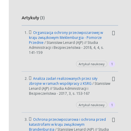
Artykuły
(3)
1.
Organizacja ochrony przeciwpożarowej w
kraju związkowym Meklemburgia - Pomorze
Przednie
/ Stanisław Lenard (AJP) // Studia
Administracji i Bezpieczeństwa - 2018, 4, 4, s.
141-159
Artykuł naukowy
1
2.
Analiza zadań realizowanych przez siły
zbrojne w ramach współpracy z KSRG
/ Stanisław
Lenard (AJP) // Studia Administracji i
Bezpieczeństwa - 2017, 3, s. 153-167
Artykuł naukowy
1
3.
Ochrona przeciwpożarowa i ochrona przed
katastrofami w kraju związkowym
Brandenburgia
/ Stanisław Lenard (AJP) // Studia