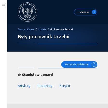
Zaloguj
Strona główna
/
Ludzie
/
dr Stanisław Lenard
Były pracownik Uczelni
Wszystkie publikacje
Stanisław Lenard
dr
Artykuły
Rozdziały
Książki
|
|