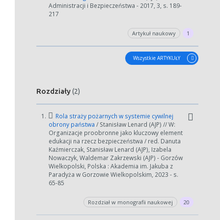
Administracji i Bezpieczeństwa - 2017, 3, s. 189-
217
Artykuł naukowy
1
Wszystkie ARTYKUŁY
Rozdziały
(2)
1.
Rola straży pożarnych w systemie cywilnej
obrony państwa
/ Stanisław Lenard (AJP) // W:
Organizacje proobronne jako kluczowy element
edukacji na rzecz bezpieczeństwa / red. Danuta
Kaźmierczak, Stanisław Lenard (AJP), Izabela
Nowaczyk, Waldemar Zakrzewski (AJP) - Gorzów
Wielkopolski, Polska : Akademia im. Jakuba z
Paradyża w Gorzowie Wielkopolskim, 2023 - s.
65-85
Rozdział w monografii naukowej
20