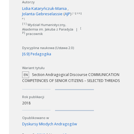
Autorzy
Lidia Kataryńczuk-Mania
Jolanta Gebreselassie
(
AJP
)
[ 1 ][ 6.9 ][
P ]
[ 1 ]
Wydział Humanistyczny,
[
Akademia im. Jakuba z Paradyża
|
P ]
pracownik
Dyscyplina naukowa (Ustawa 2.0)
[6.9] Pedagogika
Wariant tytułu
Section Andragogical Discourse COMMUNICATION
EN
COMPETENCIES OF SENIOR CITIZENS – SELECTED THREADS
Rok publikacji
2018
Opublikowano w
Dyskursy Młodych Andragogów