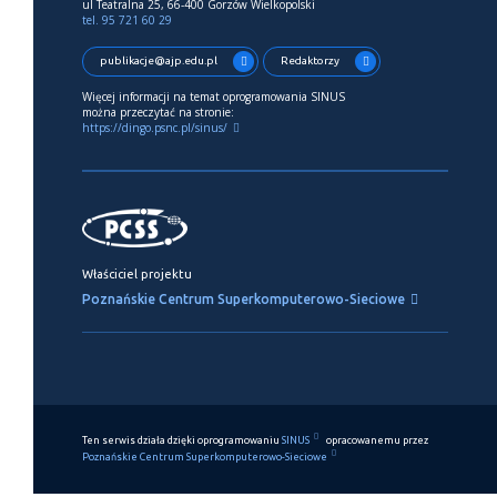
ul Teatralna 25, 66-400 Gorzów Wielkopolski
tel. 95 721 60 29
publikacje@ajp.edu.pl
Redaktorzy
Więcej informacji na temat oprogramowania SINUS
można przeczytać na stronie:
https://dingo.psnc.pl/sinus/
Właściciel projektu
Poznańskie Centrum Superkomputerowo-Sieciowe
Ten serwis działa dzięki oprogramowaniu
SINUS
opracowanemu przez
Poznańskie Centrum Superkomputerowo-Sieciowe