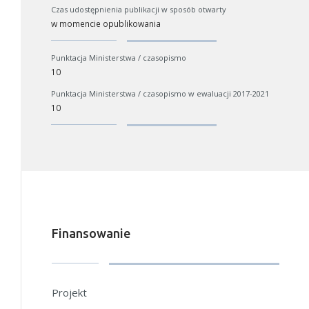
Czas udostępnienia publikacji w sposób otwarty
w momencie opublikowania
Punktacja Ministerstwa / czasopismo
10
Punktacja Ministerstwa / czasopismo w ewaluacji 2017-2021
10
W zależności od ilości danych do przetworzenia generowanie pliku 
wydłużyć.
Finansowanie
Jeśli generowanie trwa zbyt długo można ograniczyć dane np. zmni
zakres lat.
Anuluj
Projekt