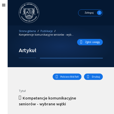
Zaloguj
Strona główna
/
Publikacje
/
Kompetencje komunikacyjne seniorów - wybrane wątki
Zgłoś uwagę
Artykuł
Pobierz BibTeX
Drukuj
Tytuł
Kompetencje komunikacyjne
seniorów - wybrane wątki