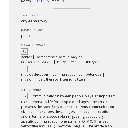
Rocznik:
2018
| Numer:
19
Typ artykułu
artykuł naukowy
Język publikacji
polski
Słowa kluczowe
PL
senior
kompetencje komunikacyjne
edukacja muzyczna
muzykoterapia
muzyka
EN
music education
communication competencies
music
music therapy
senior citizen
Streszczenie
Communication between people plays an important
EN
role in everyday life for people of all ages. The article
presents the specificity of senior citizens communication
skills and describes the changes in speech perception
and in terms of speech planning, using vocabulary,
specific communication phenomena: OTV (Off Target
Verbosity) and TOT (Tip-of-the Tongue). The article also