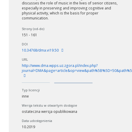
discusses the role of music in the lives of senior citizens,
especially in preserving and improving cognitive and
physical activity, which is the basis for proper
communication.
Strony (od-do)
151 - 161
DOI
10.34768/dma.vi19.50
URL
http://www.dma.wpps.uz.zgora.pl/index.php?
journal=DMA&page=article&op=view&path%5B%5D=50&path%
Typ licencji
inne
Wersja tekstu w otwartym dostępie
ostateczna wersja opublikowana
Data udostępnienia
10.2019