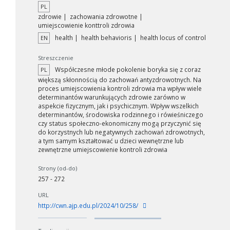
PL
zdrowie
zachowania zdrowotne
umiejscowienie konttroli zdrowia
health
health behavioris
health locus of control
EN
Streszczenie
Współczesne młode pokolenie boryka się z coraz
PL
większą skłonnością do zachowań antyzdrowotnych. Na
proces umiejscowienia kontroli zdrowia ma wpływ wiele
determinantów warunkujących zdrowie zarówno w
aspekcie fizycznym, jak i psychicznym. Wpływ wszelkich
determinantów, środowiska rodzinnego i rówieśniczego
czy status społeczno-ekonomiczny mogą przyczynić się
do korzystnych lub negatywnych zachowań zdrowotnych,
a tym samym kształtować u dzieci wewnętrzne lub
zewnętrzne umiejscowienie kontroli zdrowia
Strony (od-do)
257 - 272
URL
http://cwn.ajp.edu.pl/2024/10/258/