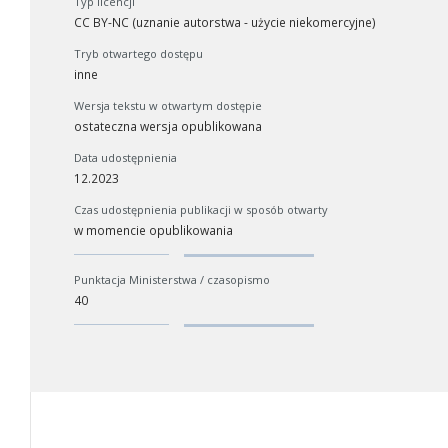
Typ licencji
CC BY-NC (uznanie autorstwa - użycie niekomercyjne)
Tryb otwartego dostępu
inne
Wersja tekstu w otwartym dostępie
ostateczna wersja opublikowana
Data udostępnienia
12.2023
Czas udostępnienia publikacji w sposób otwarty
w momencie opublikowania
Punktacja Ministerstwa / czasopismo
40
W zależności od ilości danych do przetworzenia generowanie pliku
może się wydłużyć.
Jeśli generowanie trwa zbyt długo można ograniczyć dane np.
zmniejszając zakres lat.