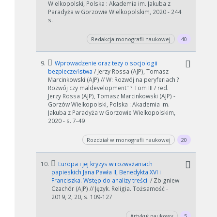
Wielkopolski, Polska : Akademia im. Jakuba z
Paradyża w Gorzowie Wielkopolskim, 2020 - 244
s.
Redakcja monografii naukowej
40
9.
Wprowadzenie oraz tezy o socjologii
bezpieczeństwa
/ Jerzy Rossa (AJP), Tomasz
Marcinkowski (AJP) // W: Rozwój na peryferiach ?
Rozwój czy maldevelopment" ? Tom III / red.
Jerzy Rossa (AJP), Tomasz Marcinkowski (AJP) -
Gorzów Wielkopolski, Polska : Akademia im.
Jakuba z Paradyża w Gorzowie Wielkopolskim,
2020 - s. 7-49
Rozdział w monografii naukowej
20
10.
Europa i jej kryzys w rozważaniach
papieskich Jana Pawła II, Benedykta XVI i
Franciszka. Wstęp do analizy treści.
/ Zbigniew
Czachór (AJP) // Język. Religia. Tożsamość -
2019, 2, 20, s. 109-127
Artykuł naukowy
5