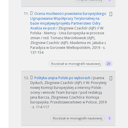
11.
Ocena możliwości powołania Europejskiego
Ugrupowania Współpracy Terytorialnej na
bazie inicjatywy/projektu Partnerstwo Odry.
Analiza ex-post
/ Zbigniew Czachór (AJP) // W:
Polska - Niemcy - Unia Europejska w procesie
zmian / red. Tomasz Marcinkowski (AJP),
Zbigniew Czachór (AJP): Akademia im. Jakuba z
Paradyża w Gorzowie Wielkopolskim, 2019 - s.
137-154
Rozdział w monografii naukowej
20
12.
Polityka unijna Polski po wyborach
/ Joanna
Dyduch, Zbigniew Czachór (AJP) // W: Priorytety
nowej Komisji Europejskiej a interesy Polski :
oceny i wnioski Team Europe / pod redakcją
Jana Barcza, Zbigniewa Czachóra: Komisja
Europejska. Przedstawicielstwo w Polsce, 2019
- s. 114-117
Rozdział w monografii naukowej
5