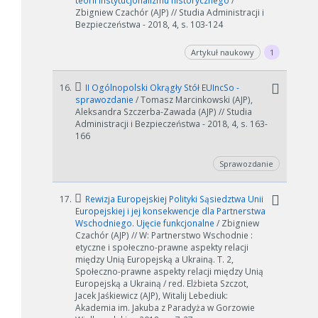
zmniejszając zakres lat.
teorii instytucjonalizmu historycznego
/
Zbigniew Czachór (AJP) // Studia Administracji i
Bezpieczeństwa - 2018, 4, s. 103-124
Anuluj
Artykuł naukowy
1
16.
II Ogólnopolski Okrągły Stół EUIncSo -
sprawozdanie
/ Tomasz Marcinkowski (AJP),
Aleksandra Szczerba-Zawada (AJP) // Studia
Administracji i Bezpieczeństwa - 2018, 4, s. 163-
166
Sprawozdanie
17.
Rewizja Europejskiej Polityki Sąsiedztwa Unii
Europejskiej i jej konsekwencje dla Partnerstwa
Wschodniego. Ujęcie funkcjonalne
/ Zbigniew
Czachór (AJP) // W: Partnerstwo Wschodnie :
etyczne i społeczno-prawne aspekty relacji
między Unią Europejską a Ukrainą. T. 2,
Społeczno-prawne aspekty relacji między Unią
Europejską a Ukrainą / red. Elżbieta Szczot,
Jacek Jaśkiewicz (AJP), Witalij Lebediuk:
Akademia im. Jakuba z Paradyża w Gorzowie