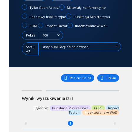
Tylko Open Access
Materiały konferencyjne
Rozprawy habilitacyjne
Punktacja Ministerstwa
CORE
Impact Factor
Indeksowane w WoS
Pokaż
100
Sortuj
daty publikacji od najnowszej
wg
Pobierz BibTeX
Drukuj
Wyniki wyszukiwania
(23)
Legenda:
Punktacja Ministerstwa
CORE
Impact
Factor
Indeksowane w WoS
1