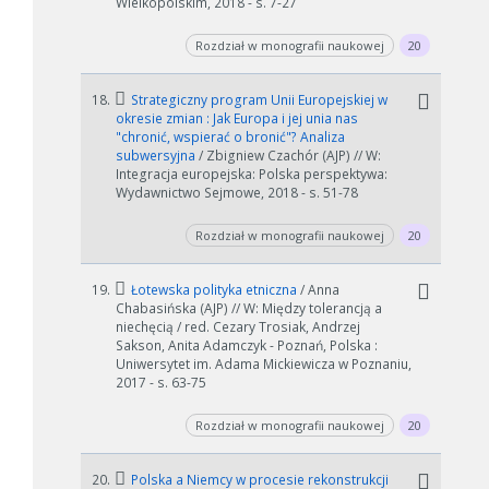
Wielkopolskim, 2018 - s. 7-27
Rozdział w monografii naukowej
20
18.
Strategiczny program Unii Europejskiej w
okresie zmian : Jak Europa i jej unia nas
"chronić, wspierać o bronić"? Analiza
subwersyjna
/ Zbigniew Czachór (AJP) // W:
Integracja europejska: Polska perspektywa:
Wydawnictwo Sejmowe, 2018 - s. 51-78
Rozdział w monografii naukowej
20
19.
Łotewska polityka etniczna
/ Anna
Chabasińska (AJP) // W: Między tolerancją a
niechęcią / red. Cezary Trosiak, Andrzej
Sakson, Anita Adamczyk - Poznań, Polska :
Uniwersytet im. Adama Mickiewicza w Poznaniu,
2017 - s. 63-75
Rozdział w monografii naukowej
20
20.
Polska a Niemcy w procesie rekonstrukcji