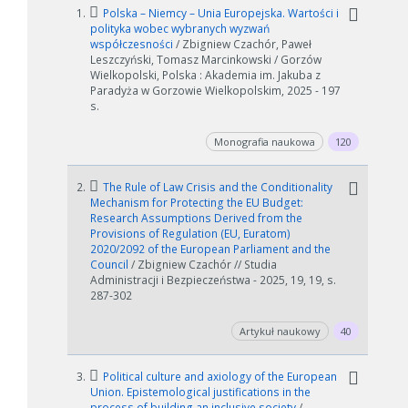
1.
Polska – Niemcy – Unia Europejska. Wartości i
polityka wobec wybranych wyzwań
współczesności
/ Zbigniew Czachór, Paweł
Leszczyński, Tomasz Marcinkowski / Gorzów
Wielkopolski, Polska : Akademia im. Jakuba z
Paradyża w Gorzowie Wielkopolskim, 2025 - 197
s.
Monografia naukowa
120
2.
The Rule of Law Crisis and the Conditionality
Mechanism for Protecting the EU Budget:
Research Assumptions Derived from the
Provisions of Regulation (EU, Euratom)
2020/2092 of the European Parliament and the
Council
/ Zbigniew Czachór // Studia
Administracji i Bezpieczeństwa - 2025, 19, 19, s.
287-302
Artykuł naukowy
40
3.
Political culture and axiology of the European
Union. Epistemological justifications in the
process of building an inclusive society
/