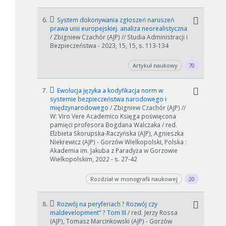
6.
System dokonywania zgłoszeń naruszeń
prawa unii europejskiej. analiza neorealistyczna
/ Zbigniew Czachór (AJP) // Studia Administracji i
Bezpieczeństwa - 2023, 15, 15, s. 113-134
Artykuł naukowy
70
7.
Ewolucja języka a kodyfikacja norm w
systemie bezpieczeństwa narodowego i
międzynarodowego
/ Zbigniew Czachór (AJP) //
W: Viro Vere Academico Księga poświęcona
pamięci profesora Bogdana Walczaka / red.
Elżbieta Skorupska-Raczyńska (AJP), Agnieszka
Niekrewicz (AJP) - Gorzów Wielkopolski, Polska :
Akademia im. Jakuba z Paradyża w Gorzowie
Wielkopolskim, 2022 - s. 27-42
Rozdział w monografii naukowej
20
8.
Rozwój na peryferiach ? Rozwój czy
maldevelopment" ? Tom III
/ red. Jerzy Rossa
(AJP), Tomasz Marcinkowski (AJP) - Gorzów