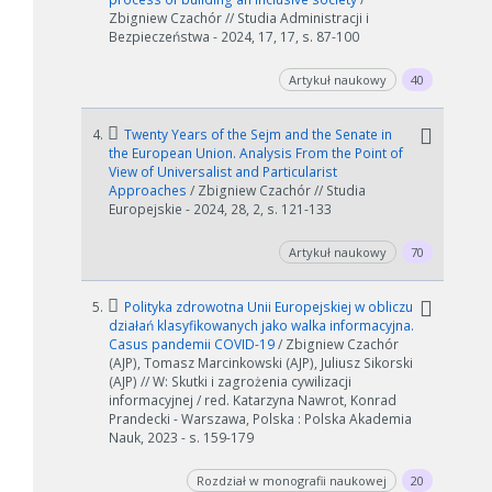
Zbigniew Czachór // Studia Administracji i
Bezpieczeństwa - 2024, 17, 17, s. 87-100
Artykuł naukowy
40
4.
Twenty Years of the Sejm and the Senate in
the European Union. Analysis From the Point of
View of Universalist and Particularist
Approaches
/ Zbigniew Czachór // Studia
Europejskie - 2024, 28, 2, s. 121-133
Artykuł naukowy
70
5.
Polityka zdrowotna Unii Europejskiej w obliczu
działań klasyfikowanych jako walka informacyjna.
Casus pandemii COVID-19
/ Zbigniew Czachór
(AJP), Tomasz Marcinkowski (AJP), Juliusz Sikorski
(AJP) // W: Skutki i zagrożenia cywilizacji
informacyjnej / red. Katarzyna Nawrot, Konrad
Prandecki - Warszawa, Polska : Polska Akademia
Nauk, 2023 - s. 159-179
Rozdział w monografii naukowej
20