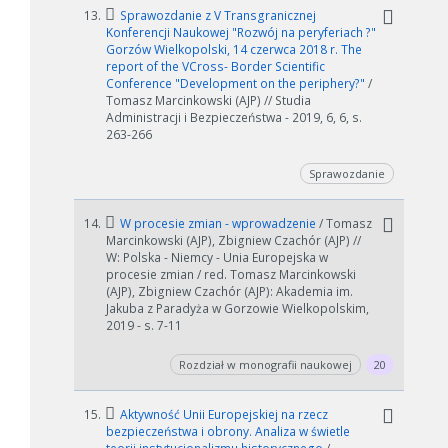
13.
Sprawozdanie z V Transgranicznej
Konferencji Naukowej "Rozwój na peryferiach ?"
Gorzów Wielkopolski, 14 czerwca 2018 r. The
report of the VCross- Border Scientific
Conference "Development on the periphery?"
/
Tomasz Marcinkowski (AJP) // Studia
Administracji i Bezpieczeństwa - 2019, 6, 6, s.
263-266
Sprawozdanie
14.
W procesie zmian - wprowadzenie
/ Tomasz
Marcinkowski (AJP), Zbigniew Czachór (AJP) //
W: Polska - Niemcy - Unia Europejska w
procesie zmian / red. Tomasz Marcinkowski
(AJP), Zbigniew Czachór (AJP): Akademia im.
Jakuba z Paradyża w Gorzowie Wielkopolskim,
2019 - s. 7-11
Rozdział w monografii naukowej
20
W zależności od ilości danych do przetworzenia generowanie pliku
może się wydłużyć.
15.
Aktywność Unii Europejskiej na rzecz
Jeśli generowanie trwa zbyt długo można ograniczyć dane np.
bezpieczeństwa i obrony. Analiza w świetle