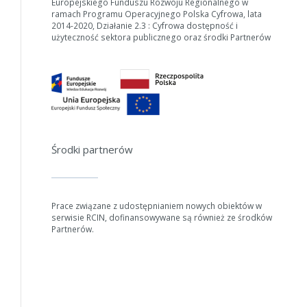
Europejskiego Funduszu Rozwoju Regionalnego w
ramach Programu Operacyjnego Polska Cyfrowa, lata
2014-2020, Działanie 2.3 : Cyfrowa dostępność i
użyteczność sektora publicznego oraz środki Partnerów
Środki partnerów
Prace związane z udostępnianiem nowych obiektów w
serwisie RCIN, dofinansowywane są również ze środków
W zależności od ilości danych do przetworzenia generowanie pli
Partnerów.
wydłużyć.
Jeśli generowanie trwa zbyt długo można ograniczyć dane np. zmni
lat.
Anuluj