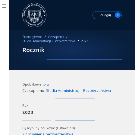
Zaloguj
Strona główna
/
Czasopisma
/
Studia Administracji i Bezpieczeństwa
/
2023
Rocznik
Opublikowano w
Czasopismo:
Studia Administracji i Bezpieczeństwa
Rok
2023
Dyscypliny naukowe (Ustawa 2.0)
2.4 Inżynieria bezpieczeństwa