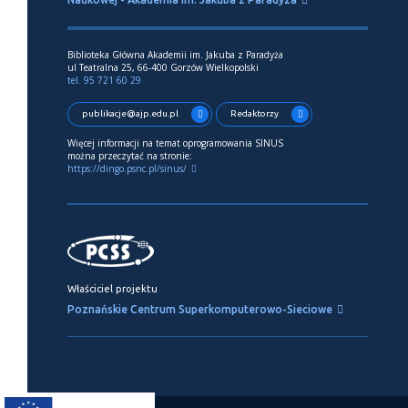
Biblioteka Główna Akademii im. Jakuba z Paradyża
ul Teatralna 25, 66-400 Gorzów Wielkopolski
tel. 95 721 60 29
publikacje@ajp.edu.pl
Redaktorzy
Więcej informacji na temat oprogramowania SINUS
można przeczytać na stronie:
https://dingo.psnc.pl/sinus/
Właściciel projektu
Poznańskie Centrum Superkomputerowo-Sieciowe