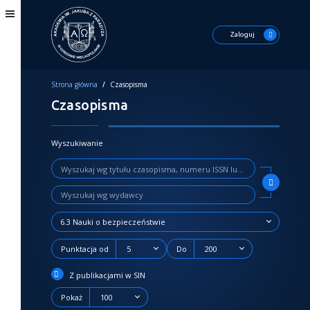
Zaloguj
Strona główna
/
Czasopisma
Czasopisma
Wyszukiwanie
6.3 Nauki o bezpieczeństwie
Punktacja od
5
Do
200
Z publikacjami w SIN
Pokaż
100