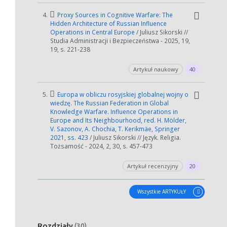
4.
Proxy Sources in Cognitive Warfare: The
Hidden Architecture of Russian Influence
Operations in Central Europe
/ Juliusz Sikorski //
Studia Administracji i Bezpieczeństwa - 2025, 19,
19, s. 221-238
Artykuł naukowy
40
5.
Europa w obliczu rosyjskiej globalnej wojny o
wiedzę. The Russian Federation in Global
Knowledge Warfare. Influence Operations in
Europe and Its Neighbourhood, red. H. Mölder,
V. Sazonov, A. Chochia, T. Kerikmäe, Springer
2021, ss. 423
/ Juliusz Sikorski // Język. Religia.
Tożsamość - 2024, 2, 30, s. 457-473
Artykuł recenzyjny
20
Wszystkie ARTYKUŁY
Rozdziały
(30)