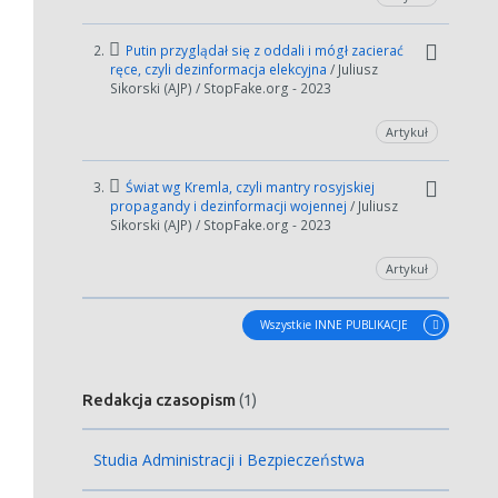
2.
Putin przyglądał się z oddali i mógł zacierać
ręce, czyli dezinformacja elekcyjna
/ Juliusz
Sikorski (AJP) / StopFake.org - 2023
Artykuł
3.
Świat wg Kremla, czyli mantry rosyjskiej
propagandy i dezinformacji wojennej
/ Juliusz
Sikorski (AJP) / StopFake.org - 2023
Artykuł
Wszystkie INNE PUBLIKACJE
Redakcja czasopism
(1)
Studia Administracji i Bezpieczeństwa