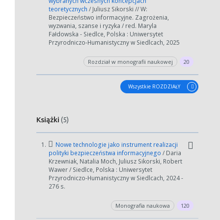
wybranych wczesnych koncepcjach
teoretycznych
/ Juliusz Sikorski // W:
Bezpieczeństwo informacyjne. Zagrożenia,
wyzwania, szanse i ryzyka / red. Maryla
Fałdowska - Siedlce, Polska : Uniwersytet
Przyrodniczo-Humanistyczny w Siedlcach, 2025
Rozdział w monografii naukowej
20
Wszystkie ROZDZIAŁY
Książki
(5)
1.
Nowe technologie jako instrument realizacji
polityki bezpieczeństwa informacyjnego
/ Daria
Krzewniak, Natalia Moch, Juliusz Sikorski, Robert
Wawer / Siedlce, Polska : Uniwersytet
Przyrodniczo-Humanistyczny w Siedlcach, 2024 -
276 s.
Monografia naukowa
120
W zależności od ilości danych do przetworzenia generowanie pliku
może się wydłużyć.