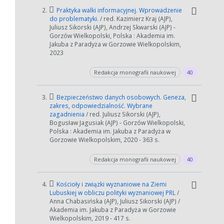
2.
Praktyka walki informacyjnej. Wprowadzenie
Jeśli generowanie trwa zbyt długo można ograniczyć dane np.
do problematyki.
/ red. Kazimierz Kraj (AJP),
zmniejszając zakres lat.
Juliusz Sikorski (AJP), Andrzej Skwarski (AJP) -
Gorzów Wielkopolski, Polska : Akademia im.
Jakuba z Paradyża w Gorzowie Wielkopolskim,
Anuluj
2023
Redakcja monografii naukowej
40
3.
Bezpieczeństwo danych osobowych. Geneza,
zakres, odpowiedzialność. Wybrane
zagadnienia
/ red. Juliusz Sikorski (AJP),
Bogusław Jagusiak (AJP) - Gorzów Wielkopolski,
Polska : Akademia im. Jakuba z Paradyża w
Gorzowie Wielkopolskim, 2020 - 363 s.
Redakcja monografii naukowej
40
4.
Kościoły i związki wyznaniowe na Ziemi
Lubuskiej w obliczu polityki wyznaniowej PRL
/
Anna Chabasińska (AJP), Juliusz Sikorski (AJP) /
Akademia im. Jakuba z Paradyża w Gorzowie
Wielkopolskim, 2019 - 417 s.