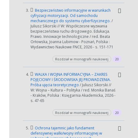
3.
Bezpieczeństwo informacyjne w warunkach
cyfryzacji motoryzacji. Od samochodu
mechanicznego do systemu cyberfizycznego.
/
Juliusz Sikorski // W: Współczesne wyzwania
bezpieczeństwa ruchu drogowego. Edukacja.
Prawo. Innowacje technologiczne / red. Beata
Orłowska, Joanna Lubimow - Poznań, Polska :
Wydawnictwo Naukowe FNCE, 2026 - s. 151-171
Rozdział w monografii naukowej
20
4.
WALKA I WOJNA INFORMACYJNA – ZAKRES
POJĘCIOWY I ŚRODOWISKA JEJ PROWADZENIA.
Próba ujęcia teoretycznego
/ Juliusz Sikorski //
W: Wojna – Kultura – Polityka / red. Monika Banaś
- Kraków, Polska : Księgarnia Akademicka, 2026 -
s. 47-65
Rozdział w monografii naukowej
20
5.
Ochrona tajemnic jako fundament
defensywnej walki/wojny informacyjnej w