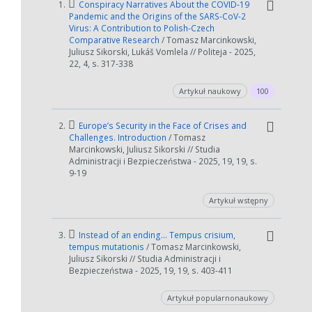
1.
Conspiracy Narratives About the COVID-19
Pandemic and the Origins of the SARS-CoV-2
Virus: A Contribution to Polish-Czech
Comparative Research
/ Tomasz Marcinkowski,
Juliusz Sikorski, Lukáš Vomlela // Politeja - 2025,
22, 4, s. 317-338
Artykuł naukowy
100
2.
Europe’s Security in the Face of Crises and
Challenges. Introduction
/ Tomasz
Marcinkowski, Juliusz Sikorski // Studia
Administracji i Bezpieczeństwa - 2025, 19, 19, s.
9-19
Artykuł wstępny
3.
Instead of an ending... Tempus crisium,
tempus mutationis
/ Tomasz Marcinkowski,
Juliusz Sikorski // Studia Administracji i
Bezpieczeństwa - 2025, 19, 19, s. 403-411
Artykuł popularnonaukowy