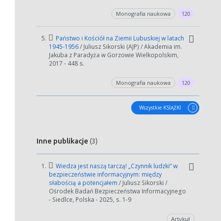
Monografia naukowa
120
5.
Państwo i Kościół na Ziemii Lubuskiej w latach
1945-1956
/ Juliusz Sikorski (AJP) / Akademia im.
Jakuba z Paradyża w Gorzowie Wielkopolskim,
2017 - 448 s.
Monografia naukowa
120
Wszystkie KSIĄŻKI
Inne publikacje
(3)
1.
Wiedza jest naszą tarczą! „Czynnik ludzki” w
bezpieczeństwie informacyjnym: między
słabością a potencjałem
/ Juliusz Sikorski /
Ośrodek Badań Bezpieczeństwa Informacyjnego
- Siedlce, Polska - 2025, s. 1-9
Artykuł