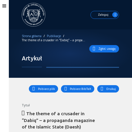
Zaloguj
Strona główna
/
Publikacje
/
The theme of a crusader in “Dabiq” – a propaganda magazine of the Islamic State (Daesh)
Zgłoś uwagę
Artykuł
Pobierz plik
Pobierz BibTeX
Drukuj
Tytuł
The theme of a crusader in
“Dabiq” – a propaganda magazine
of the Islamic State (Daesh)