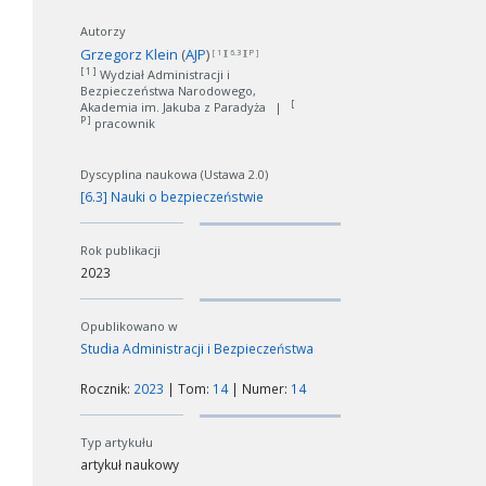
Autorzy
Grzegorz Klein
(
AJP
)
[ 1 ][ 6.3 ][ P ]
[ 1 ]
Wydział Administracji i
Bezpieczeństwa Narodowego,
[
Akademia im. Jakuba z Paradyża
|
P ]
pracownik
Dyscyplina naukowa (Ustawa 2.0)
[6.3] Nauki o bezpieczeństwie
Rok publikacji
2023
Opublikowano w
Studia Administracji i Bezpieczeństwa
Rocznik:
2023
| Tom:
14
| Numer:
14
Typ artykułu
artykuł naukowy