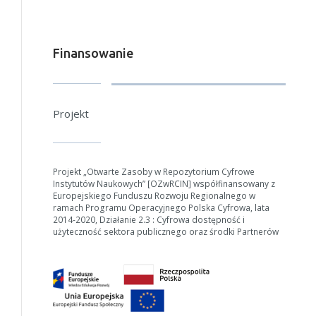
Finansowanie
Projekt
Projekt „Otwarte Zasoby w Repozytorium Cyfrowe
Instytutów Naukowych” [OZwRCIN] współfinansowany z
Europejskiego Funduszu Rozwoju Regionalnego w
ramach Programu Operacyjnego Polska Cyfrowa, lata
2014-2020, Działanie 2.3 : Cyfrowa dostępność i
użyteczność sektora publicznego oraz środki Partnerów
W zależności od ilości danych do przetworzenia generowanie pliku 
Jeśli generowanie trwa zbyt długo można ograniczyć dane np. zmniej