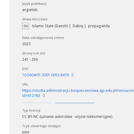
Język publikacji
angielski
Słowa kluczowe
Islamic State (Daesh)
Dabiq
propaganda
EN
Data udostępnienia online
2023
Strony (od-do)
241 - 256
DOI
10.5604/01.3001.0053.8470
URL
https://studia.administracji.i.bezpieczenstwa.ajp.edu.pl/resources
id=612783
Typ licencji
CC BY-NC (uznanie autorstwa - użycie niekomercyjne)
Tryb otwartego dostępu
inne