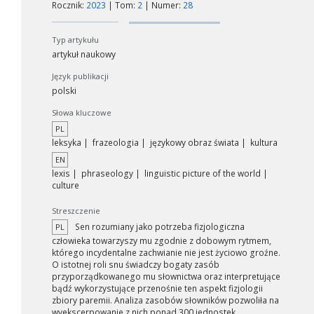
Rocznik:
2023
| Tom:
2
| Numer:
28
Typ artykułu
artykuł naukowy
Język publikacji
polski
Słowa kluczowe
PL
leksyka
frazeologia
językowy obraz świata
kultura
EN
lexis
phraseology
linguistic picture of the world
culture
Streszczenie
Sen rozumiany jako potrzeba fizjologiczna
PL
człowieka towarzyszy mu zgodnie z dobowym rytmem,
którego incydentalne zachwianie nie jest życiowo groźne.
O istotnej roli snu świadczy bogaty zasób
przyporządkowanego mu słownictwa oraz interpretujące
bądź wykorzystujące przenośnie ten aspekt fizjologii
zbiory paremii. Analiza zasobów słowników pozwoliła na
wyekscerpowanie z nich ponad 300 jednostek