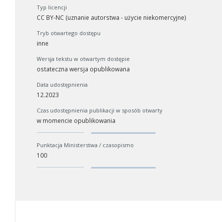
Typ licencji
CC BY-NC (uznanie autorstwa - użycie niekomercyjne)
Tryb otwartego dostępu
inne
Wersja tekstu w otwartym dostępie
ostateczna wersja opublikowana
Data udostępnienia
12.2023
Czas udostępnienia publikacji w sposób otwarty
w momencie opublikowania
Punktacja Ministerstwa / czasopismo
W zależności od ilości danych do przetworzenia generowanie pliku
100
się wydłużyć.
Jeśli generowanie trwa zbyt długo można ograniczyć dane np. zmniej
zakres lat.
Anuluj