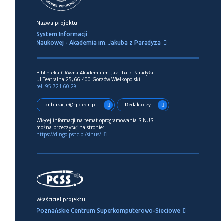
Nazwa projektu
System Informacji
Naukowej - Akademia im. Jakuba z Paradyza
Biblioteka Główna Akademii im. Jakuba z Paradyża
ul Teatralna 25, 66-400 Gorzów Wielkopolski
tel. 95 721 60 29
publikacje@ajp.edu.pl
Redaktorzy
Więcej informacji na temat oprogramowania SINUS
można przeczytać na stronie:
https://dingo.psnc.pl/sinus/
Właściciel projektu
Poznańskie Centrum Superkomputerowo-Sieciowe