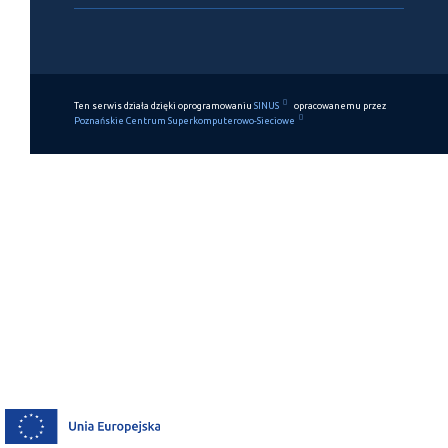
Ten serwis działa dzięki oprogramowaniu
SINUS
opracowanemu przez
Poznańskie Centrum Superkomputerowo-Sieciowe