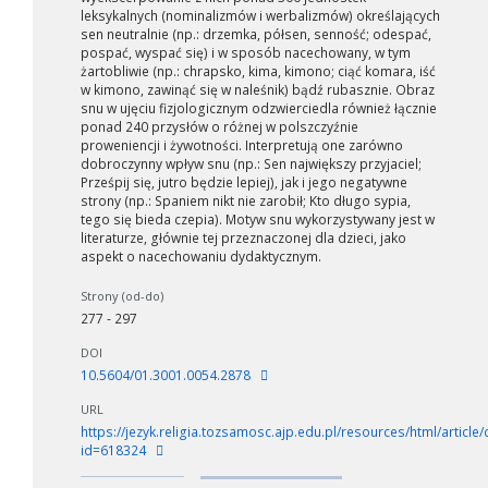
leksykalnych (nominalizmów i werbalizmów) określających
sen neutralnie (np.: drzemka, półsen, senność; odespać,
pospać, wyspać się) i w sposób nacechowany, w tym
żartobliwie (np.: chrapsko, kima, kimono; ciąć komara, iść
w kimono, zawinąć się w naleśnik) bądź rubasznie. Obraz
snu w ujęciu fizjologicznym odzwierciedla również łącznie
ponad 240 przysłów o różnej w polszczyźnie
proweniencji i żywotności. Interpretują one zarówno
dobroczynny wpływ snu (np.: Sen największy przyjaciel;
Prześpij się, jutro będzie lepiej), jak i jego negatywne
strony (np.: Spaniem nikt nie zarobił; Kto długo sypia,
tego się bieda czepia). Motyw snu wykorzystywany jest w
literaturze, głównie tej przeznaczonej dla dzieci, jako
aspekt o nacechowaniu dydaktycznym.
Strony (od-do)
277 - 297
DOI
10.5604/01.3001.0054.2878
URL
https://jezyk.religia.tozsamosc.ajp.edu.pl/resources/html/article/
id=618324