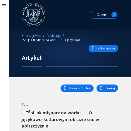
Zaloguj
Strona główna
/
Publikacje
/
"Śpi jak młynarz na worku…" O językowo-kulturowym obrazie snu w polszczyźnie
Zgłoś uwagę
Artykuł
Pobierz BibTeX
Drukuj
Tytuł
"Śpi jak młynarz na worku…" O
językowo-kulturowym obrazie snu w
polszczyźnie