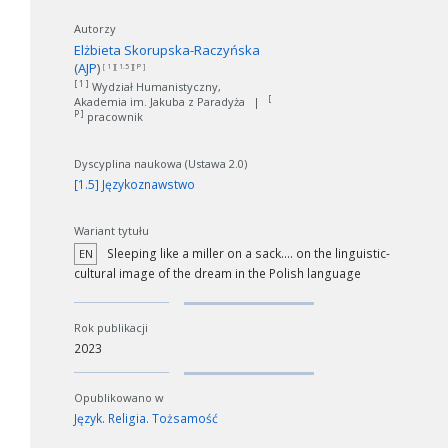
Autorzy
Elżbieta Skorupska-Raczyńska
(
AJP
)
[ 1 ][ 1.5 ][ P ]
[ 1 ]
Wydział Humanistyczny,
[
Akademia im. Jakuba z Paradyża
|
P ]
pracownik
Dyscyplina naukowa (Ustawa 2.0)
[1.5] Językoznawstwo
Wariant tytułu
Sleeping like a miller on a sack.... on the linguistic-
EN
cultural image of the dream in the Polish language
Rok publikacji
2023
Opublikowano w
Język. Religia. Tożsamość