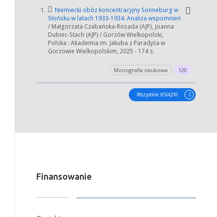
1.
Niemiecki obóz koncentracyjny Sonneburg w
Słońsku w latach 1933-1934. Analiza wspomnień
/ Małgorzata Czabańska-Rosada (AJP), Joanna
Dubiec-Stach (AJP) / Gorzów Wielkopolski,
Polska : Akademia im. Jakuba z Paradyża w
Gorzowie Wielkopolskim, 2025 - 174 s.
Monografia naukowa
120
Wszystkie KSIĄŻKI
Finansowanie