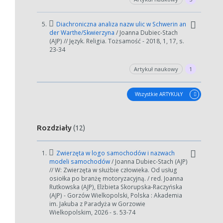
5.
Diachroniczna analiza nazw ulic w Schwerin an
der Warthe/Skwierzyna
/ Joanna Dubiec-Stach
(AJP) // Język. Religia. Tożsamość - 2018, 1, 17, s.
23-34
Artykuł naukowy
1
Wszystkie ARTYKUŁY
Rozdziały
(12)
1.
Zwierzęta w logo samochodów i nazwach
modeli samochodów
/ Joanna Dubiec-Stach (AJP)
// W: Zwierzęta w służbie człowieka. Od usług
osiołka po branżę motoryzacyjną. / red. Joanna
Rutkowska (AJP), Elżbieta Skorupska-Raczyńska
(AJP) - Gorzów Wielkopolski, Polska : Akademia
im. Jakuba z Paradyża w Gorzowie
Wielkopolskim, 2026 - s. 53-74