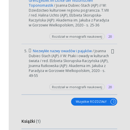
Grenzgebiet im Lichte der historischen
Toponomastik
/ Joanna Dubiec-Stach (AJP) // W:
Dziedzictwo kulturowe regionu pogranicza. T.VIII
/ red. Halina Uchto (AJP), Elżbieta Skorupska-
Raczyńska (AJP): Akademia im. Jakuba z Paradyża
W zależności od ilości danych do przetworzenia generowanie pliku
w Gorzowie Wielkopolskim, 2020 - s. 25-36
może się wydłużyć.
Rozdział w monografii naukowej
20
Jeśli generowanie trwa zbyt długo można ograniczyć dane np.
zmniejszając zakres lat.
5.
Niezwykłe nazwy owadów i pająków
/ Joanna
Anuluj
Dubiec-Stach (AJP) // W: Ptaki i owady w kulturach
świata / red. Elżbieta Skorupska-Raczyńska (AJP),
Joanna Rutkowska (AJP): Akademia im. Jakuba z
Paradyża w Gorzowie Wielkopolskim, 2020 - s.
49-55
Rozdział w monografii naukowej
20
Wszystkie ROZDZIAŁY
Książki
(1)