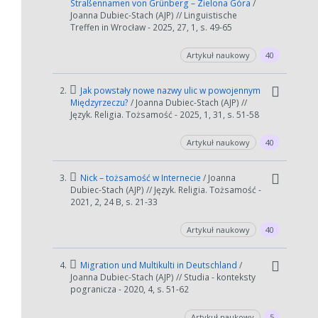
Straßennamen von Grünberg – Zielona Góra
/
Joanna Dubiec-Stach (AJP) // Linguistische
Treffen in Wrocław - 2025, 27, 1, s. 49-65
Artykuł naukowy
40
2.
Jak powstały nowe nazwy ulic w powojennym
Międzyrzeczu?
/ Joanna Dubiec-Stach (AJP) //
Język. Religia. Tożsamość - 2025, 1, 31, s. 51-58
Artykuł naukowy
40
3.
Nick – tożsamość w Internecie
/ Joanna
Dubiec-Stach (AJP) // Język. Religia. Tożsamość -
2021, 2, 24 B, s. 21-33
Artykuł naukowy
40
4.
Migration und Multikulti in Deutschland
/
Joanna Dubiec-Stach (AJP) // Studia - konteksty
pogranicza - 2020, 4, s. 51-62
Artykuł naukowy
5