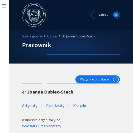
Zaloguj
Strona główna
/
Ludzie
/
dr Joanna Dubiec-Stach
Pracownik
Wszystkie publikacje
Joanna Dubiec-Stach
dr
Artykuły
Rozdziały
Książki
|
|
Jednostka organizacyjna
Wydział Humanistyczny