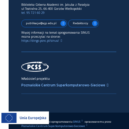
Biblioteka Główna Akademii im. Jakuba z Paradyża
ul Teatralna 25, 66-400 Gorzów Wielkopolski
tel. 95 721 60 29
publikacje@ajp.edu.pl
Redaktorzy
Więcej informacji na temat oprogramowania SINUS
można przeczytać na stronie:
https://dingo.psnc.pl/sinus/
Właściciel projektu
Poznańskie Centrum Superkomputerowo-Sieciowe
Ten serwis działa dzięki oprogramowaniu
SINUS
opracowanemu przez
Poznańskie Centrum Superkomputerowo-Sieciowe