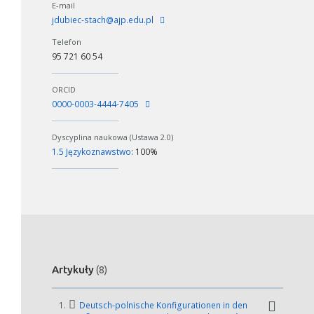
E-mail
jdubiec-stach@ajp.edu.pl
Telefon
95 721 60 54
ORCID
0000-0003-4444-7405
Dyscyplina naukowa (Ustawa 2.0)
1.5 Językoznawstwo
: 100%
Artykuły
(8)
1.
Deutsch-polnische Konfigurationen in den