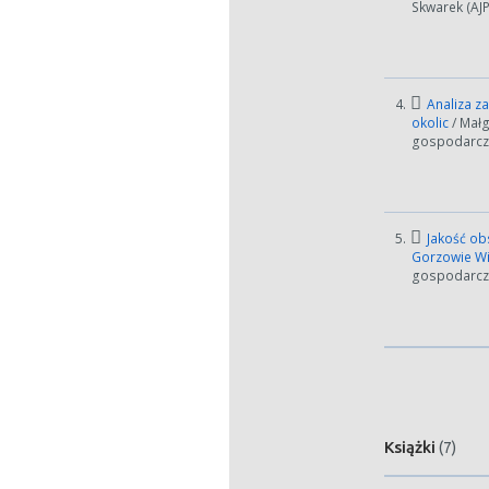
Skwarek (AJP
4.
Analiza za
okolic
/ Mał
gospodarczy
5.
Jakość obs
Gorzowie W
gospodarczy
W zależn
Jeśli ge
Książki
(7)