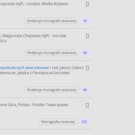
hojnacka (AJP) - London, Wielka Brytania :
Redakcja monografii naukowej
10
P), Małgorzata Chojnacka (AJP) - Gorzów
50 s.
Redakcja monografii naukowej
40
e współczesnych uwarunkowań
/ red. Janusz Soboń
Akademia im. Jakuba z Paradyża w Gorzowie
Redakcja monografii naukowej
40
elona Góra, Polska : Polskie Towarzystwo
Monografia naukowa
120