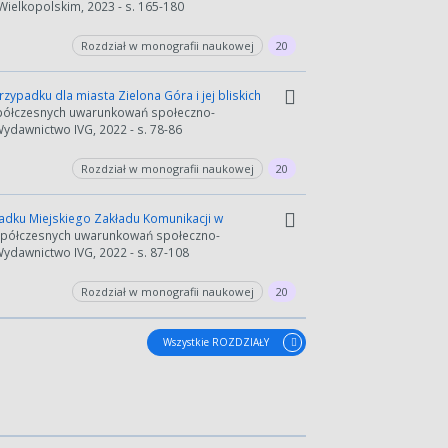
Wielkopolskim, 2023 - s. 165-180
Rozdział w monografii naukowej
20
ypadku dla miasta Zielona Góra i jej bliskich
 współczesnych uwarunkowań społeczno-
ydawnictwo IVG, 2022 - s. 78-86
Rozdział w monografii naukowej
20
padku Miejskiego Zakładu Komunikacji w
e współczesnych uwarunkowań społeczno-
ydawnictwo IVG, 2022 - s. 87-108
Rozdział w monografii naukowej
20
wydłużyć.
Wszystkie ROZDZIAŁY
kres lat.