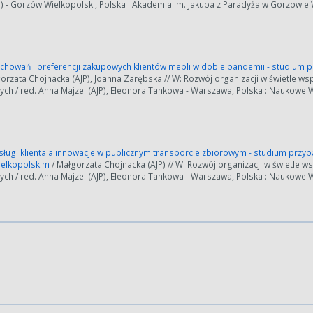
) - Gorzów Wielkopolski, Polska : Akademia im. Jakuba z Paradyża w Gorzowie 
chowań i preferencji zakupowych klientów mebli w dobie pandemii - studium prz
gorzata Chojnacka (AJP), Joanna Zarębska // W: Rozwój organizacji w świetle
ch / red. Anna Majzel (AJP), Eleonora Tankowa - Warszawa, Polska : Naukowe W
ługi klienta a innowacje w publicznym transporcie zbiorowym - studium przy
ielkopolskim
/ Małgorzata Chojnacka (AJP) // W: Rozwój organizacji w świetl
ch / red. Anna Majzel (AJP), Eleonora Tankowa - Warszawa, Polska : Naukowe W
ości od ilości danych do przetworzenia generowanie pliku może się 
nerowanie trwa zbyt długo można ograniczyć dane np. zmniejszając za
Anuluj