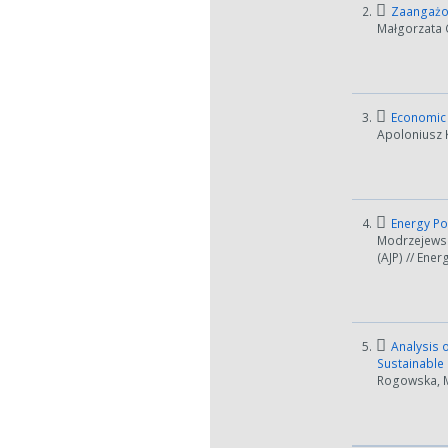
2.
Zaangażow
Małgorzata C
3.
Economic E
Apoloniusz K
4.
Energy Po
Modrzejewsk
(AJP) // Ener
5.
Analysis o
Sustainable
Rogowska, Mo