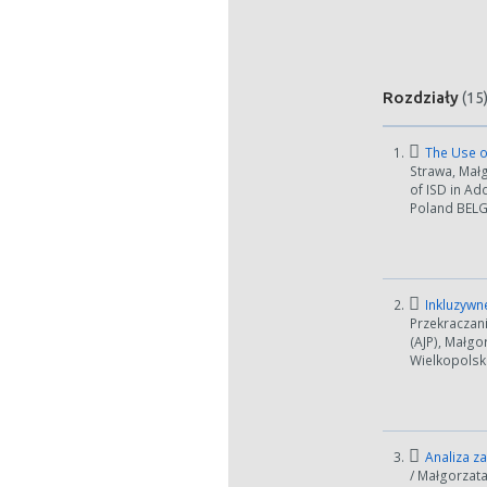
Rozdziały
(15
1.
The Use of
Strawa, Małg
of ISD in Ad
Poland BELGR
2.
Inkluzywne
Przekraczan
(AJP), Małgo
Wielkopolski
3.
Analiza z
/ Małgorzata