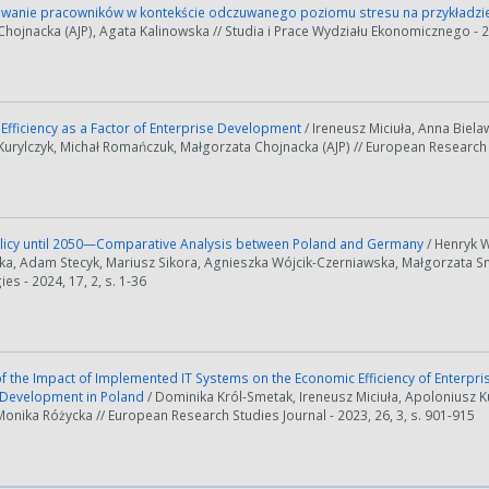
anie pracowników w kontekście odczuwanego poziomu stresu na przykładzie 
hojnacka (AJP), Agata Kalinowska // Studia i Prace Wydziału Ekonomicznego - 20
fficiency as a Factor of Enterprise Development
/ Ireneusz Miciuła, Anna Biel
urylczyk, Michał Romańczuk, Małgorzata Chojnacka (AJP) // European Research St
licy until 2050—Comparative Analysis between Poland and Germany
/ Henryk 
a, Adam Stecyk, Mariusz Sikora, Agnieszka Wójcik-Czerniawska, Małgorzata S
gies - 2024, 17, 2, s. 1-36
f the Impact of Implemented IT Systems on the Economic Efficiency of Enterprise
 Development in Poland
/ Dominika Król-Smetak, Ireneusz Miciuła, Apoloniusz K
nika Różycka // European Research Studies Journal - 2023, 26, 3, s. 901-915