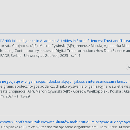
)
 Artificial Intelligence in Academic Activities in Social Sciences: Trust and Thre
orzata Chojnacka (AJP), Marcin Cywiński (AJP), Ireneusz Miciuła, Agnieszka Milun
dressing Contemporary Issues in Digital Transformation : How Data Science an
ADE, Serbia : Uniwersytet Gdański, 2025 - s. 1-4
R
 negocjacje w organizacjach doskonalących jakość z interesariuszami łańcuch
ie granic społeczno-gospodarczych jako wyzwanie organizacyjne w świetle w
rzata Chojnacka (AJP), Marcin Cywiński (AJP) - Gorzów Wielkopolski, Polska : 
m, 2024 - s. 13-29
achowań i preferencji zakupowych klientów mebli: studium przypadku dotycz
 Chojnacka (AJP) // W: Skuteczne zarządzanie organizacjami. Tom I / red. Krzyszt