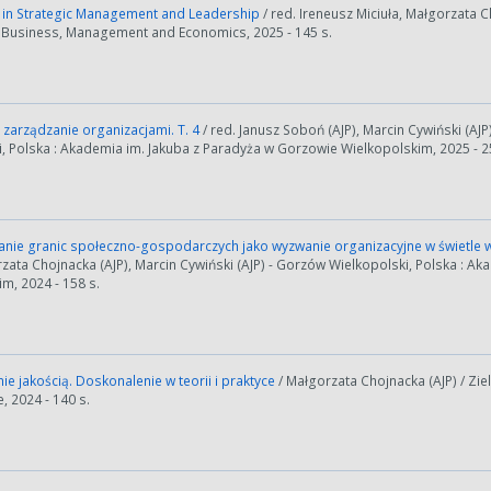
in Strategic Management and Leadership
/ red. Ireneusz Miciuła, Małgorzata C
 Business, Management and Economics, 2025 - 145 s.
zarządzanie organizacjami. T. 4
/ red. Janusz Soboń (AJP), Marcin Cywiński (AJ
, Polska : Akademia im. Jakuba z Paradyża w Gorzowie Wielkopolskim, 2025 - 2
anie granic społeczno-gospodarczych jako wyzwanie organizacyjne w świetl
rzata Chojnacka (AJP), Marcin Cywiński (AJP) - Gorzów Wielkopolski, Polska : 
m, 2024 - 158 s.
e jakością. Doskonalenie w teorii i praktyce
/ Małgorzata Chojnacka (AJP) / Zi
 2024 - 140 s.