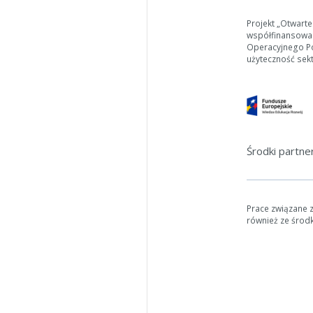
Projekt „Otwart
współfinansowa
Operacyjnego Pol
użyteczność sek
Środki partn
Prace związane 
również ze środ