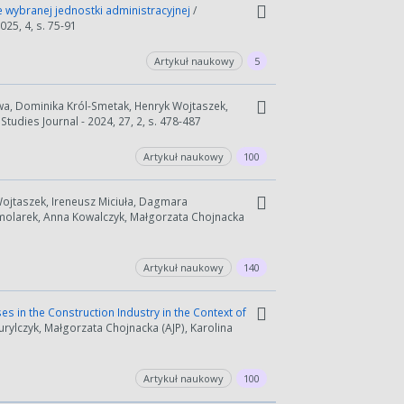
wybranej jednostki administracyjnej
/
25, 4, s. 75-91
Artykuł naukowy
5
awa, Dominika Król-Smetak, Henryk Wojtaszek,
udies Journal - 2024, 27, 2, s. 478-487
Artykuł naukowy
100
Wojtaszek, Ireneusz Miciuła, Dagmara
molarek, Anna Kowalczyk, Małgorzata Chojnacka
Artykuł naukowy
140
s in the Construction Industry in the Context of
urylczyk, Małgorzata Chojnacka (AJP), Karolina
Artykuł naukowy
100