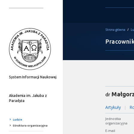
Strona główna
/
Lu
Pracowni
System Informacji Naukowej
Małgorz
dr
Akademia im. Jakuba z
Paradyża
Artykuły
Ro
|
Jednostka
Ludzie
organizacyjna
Struktura organizacyjna
E-mail