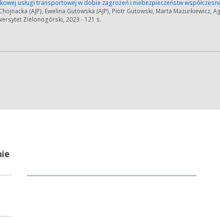
nkowej usługi transportowej w dobie zagrożeń i niebezpieczeństw współczesn
hojnacka (AJP), Ewelina Gutowska (AJP), Piotr Gutowski, Marta Mazurkiewicz, A
wersytet Zielonogórski, 2023 - 121 s.
ie