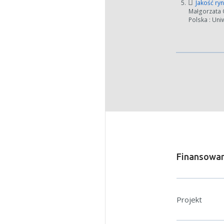
5.
Jakość ry
Małgorzata C
Polska : Uni
Finansowan
Projekt