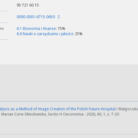
95 721 60 15
0000-0001-6715-0650
wa
6.1 Ekonomia i finanse
: 75%
6.6 Nauki o zarządzaniu i jakości
: 25%
lysis as a Method of Image Creation of the Polish Future Hospital
/ Małgorzata
s Mariae Curie-Skłodowska, Sectio H Oeconomia - 2026, 60, 1, s. 7-20