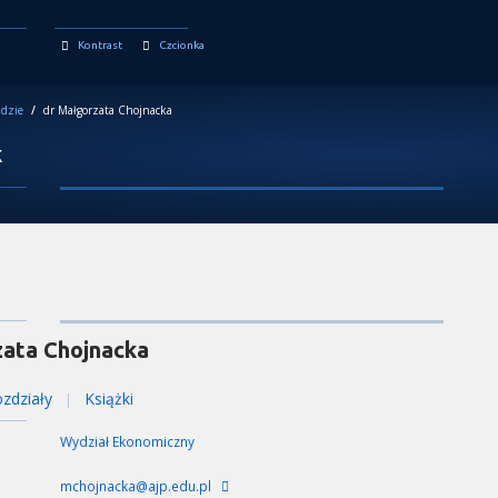
Kontrast
Czcionka
dzie
/
dr Małgorzata Chojnacka
k
ata Chojnacka
zdziały
Książki
|
Wydział Ekonomiczny
mchojnacka@ajp.edu.pl