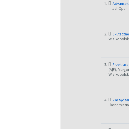
1.
Advances 
IntechOpen,
2.
Skuteczne 
Wielkopolski
3.
Przekracz
(AJP), Małgo
Wielkopolski
4.
Zarządzani
Ekonomiczne,