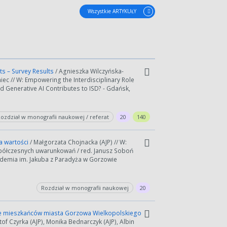
Wszystkie ARTYKUŁY
ats – Survey Results
/ Agnieszka Wilczyńska-
iec // W: Empowering the Interdisciplinary Role
d Generative AI Contributes to ISD? - Gdańsk,
ozdział w monografii naukowej / referat
20
140
a wartości
/ Małgorzata Chojnacka (AJP) // W:
spółczesnych uwarunkowań / red. Janusz Soboń
Akademia im. Jakuba z Paradyża w Gorzowie
Rozdział w monografii naukowej
20
ące mieszkańców miasta Gorzowa Wielkopolskiego
of Czyrka (AJP), Monika Bednarczyk (AJP), Albin