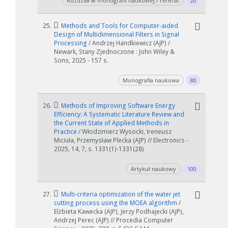
Rozdział w monografii naukowej / referat
20
25.
Methods and Tools for Computer-aided
Design of Multidimensional Filters in Signal
Processing
/ Andrzej Handkiewicz (AJP) /
Newark, Stany Zjednoczone : John Wiley &
Sons, 2025 - 157 s.
Monografia naukowa
80
26.
Methods of Improving Software Energy
Efficiency: A Systematic Literature Review and
the Current State of Applied Methods in
Practice
/ Włodzimierz Wysocki, Ireneusz
Miciuła, Przemysław Plecka (AJP) // Electronics -
2025, 14, 7, s. 1331(1)-1331(28)
Artykuł naukowy
100
27.
Multi-criteria optimization of the water jet
cutting process using the MOEA algorithm
/
Elżbieta Kawecka (AJP), Jerzy Podhajecki (AJP),
Andrzej Perec (AJP) // Procedia Computer