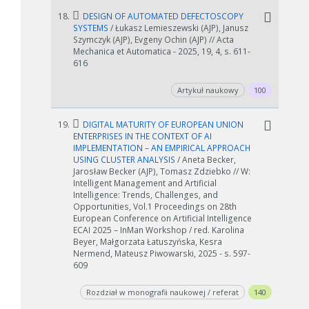
18.
DESIGN OF AUTOMATED DEFECTOSCOPY
SYSTEMS
/ Łukasz Lemieszewski (AJP), Janusz
Szymczyk (AJP), Evgeny Ochin (AJP) // Acta
Mechanica et Automatica - 2025, 19, 4, s. 611-
616
Artykuł naukowy
100
19.
DIGITAL MATURITY OF EUROPEAN UNION
ENTERPRISES IN THE CONTEXT OF AI
IMPLEMENTATION – AN EMPIRICAL APPROACH
USING CLUSTER ANALYSIS
/ Aneta Becker,
Jarosław Becker (AJP), Tomasz Zdziebko // W:
Intelligent Management and Artificial
Intelligence: Trends, Challenges, and
Opportunities, Vol.1 Proceedings on 28th
European Conference on Artificial Intelligence
ECAI 2025 – InMan Workshop / red. Karolina
Beyer, Małgorzata Łatuszyńska, Kesra
Nermend, Mateusz Piwowarski, 2025 - s. 597-
609
Rozdział w monografii naukowej / referat
140