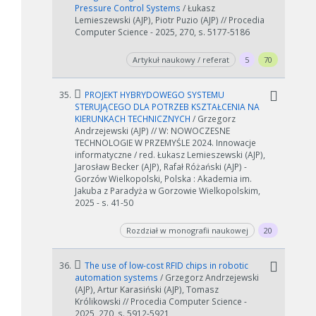
Pressure Control Systems
/ Łukasz
Lemieszewski (AJP), Piotr Puzio (AJP) // Procedia
Computer Science - 2025, 270, s. 5177-5186
W zależności od ilości danych do przetworzenia generowanie pliku
Artykuł naukowy / referat
5
70
może się wydłużyć.
Jeśli generowanie trwa zbyt długo można ograniczyć dane np.
35.
PROJEKT HYBRYDOWEGO SYSTEMU
zmniejszając zakres lat.
STERUJĄCEGO DLA POTRZEB KSZTAŁCENIA NA
KIERUNKACH TECHNICZNYCH
/ Grzegorz
Anuluj
Andrzejewski (AJP) // W: NOWOCZESNE
TECHNOLOGIE W PRZEMYŚLE 2024. Innowacje
informatyczne / red. Łukasz Lemieszewski (AJP),
Jarosław Becker (AJP), Rafał Różański (AJP) -
Gorzów Wielkopolski, Polska : Akademia im.
Jakuba z Paradyża w Gorzowie Wielkopolskim,
2025 - s. 41-50
Rozdział w monografii naukowej
20
36.
The use of low-cost RFID chips in robotic
automation systems
/ Grzegorz Andrzejewski
(AJP), Artur Karasiński (AJP), Tomasz
Królikowski // Procedia Computer Science -
2025, 270, s. 5912-5921