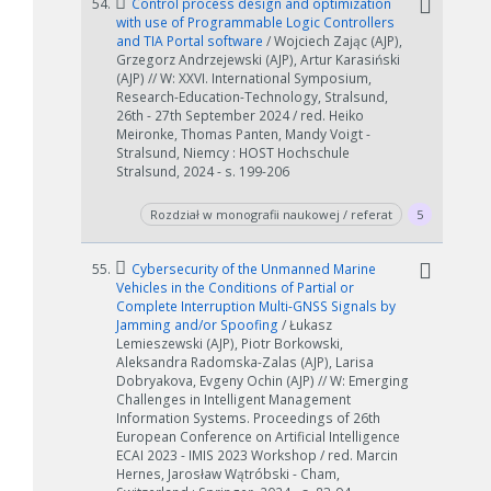
54.
Control process design and optimization
with use of Programmable Logic Controllers
and TIA Portal software
/ Wojciech Zając (AJP),
Grzegorz Andrzejewski (AJP), Artur Karasiński
(AJP) // W: XXVI. International Symposium,
Research-Education-Technology, Stralsund,
26th - 27th September 2024 / red. Heiko
Meironke, Thomas Panten, Mandy Voigt -
Stralsund, Niemcy : HOST Hochschule
Stralsund, 2024 - s. 199-206
Rozdział w monografii naukowej / referat
5
55.
Cybersecurity of the Unmanned Marine
Vehicles in the Conditions of Partial or
Complete Interruption Multi-GNSS Signals by
Jamming and/or Spoofing
/ Łukasz
Lemieszewski (AJP), Piotr Borkowski,
Aleksandra Radomska-Zalas (AJP), Larisa
Dobryakova, Evgeny Ochin (AJP) // W: Emerging
Challenges in Intelligent Management
Information Systems. Proceedings of 26th
European Conference on Artificial Intelligence
ECAI 2023 - IMIS 2023 Workshop / red. Marcin
Hernes, Jarosław Wątróbski - Cham,