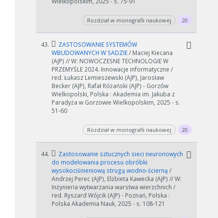
Wielkopolskim, 2025 - s. 75-91
Rozdział w monografii naukowej
20
43.
ZASTOSOWANIE SYSTEMÓW
WBUDOWANYCH W SADZIE
/ Maciej Kiecana
(AJP) // W: NOWOCZESNE TECHNOLOGIE W
PRZEMYŚLE 2024. Innowacje informatyczne /
red. Łukasz Lemieszewski (AJP), Jarosław
Becker (AJP), Rafał Różański (AJP) - Gorzów
Wielkopolski, Polska : Akademia im. Jakuba z
Paradyża w Gorzowie Wielkopolskim, 2025 - s.
51-60
Rozdział w monografii naukowej
20
44.
Zastosowanie sztucznych sieci neuronowych
do modelowania procesu obróbki
wysokociśnieniową strugą wodno-ścierną
/
Andrzej Perec (AJP), Elżbieta Kawecka (AJP) // W:
Inżynieria wytwarzania warstwa wierzchnich /
red. Ryszard Wójcik (AJP) - Poznań, Polska :
Polska Akademia Nauk, 2025 - s. 108-121