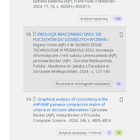
Elżbieta Kawecka (AJP), Frank Pude // Materials -
2024, 17, 16, s. 4020(1)-4020(11)
Artykuł naukowy
140
58.
EWOLUCJA MEACONINGU GNSS: OD
POCZĄTKÓW DO DZISIEJSZYCH WYZWAŃ
/
Evgeny Ochin (AJP) // W: NOWOCZESNE
TECHNOLOGIE W PRZEMYŚLE 2023. Innowacje
informatyczne / red. Łukasz Lemieszewski (AJP),
Jarosław Becker (AJP) - Gorzów Wielkopolski,
Polska : Akademia im. Jakuba z Paradyża w
Gorzowie Wielkopolskim, 2024 - s. 127-140
Rozdział w monografii naukowej
20
59.
Graphical analysis of consistency in the
AHP/ANP pairwise comparison matrix of
criteria or decision alternatives
/ Jarosław
Becker (AJP), Aneta Becker // Procedia
Computer Science - 2024, 246, s. 4805-4814
Artykuł naukowy / referat
5
70