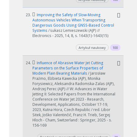
23.
Improving the Safety of Slow-Moving
Autonomous Vehicles When Transporting
Dangerous Goods Using GNSS-Based Control
Systems
/ Łukasz Lemieszewski (AJP) //
Electronics - 2025, 14, 8, s. 1643(1)-1643(15)
Artykuł naukowy
100
24.
Influence of Abrasive Water Jet Cutting
Parameters on the Surface Properties of
Modern Plain Bearing Materials
/ Jarosław
Praźmo, Elżbieta Kawecka (AJP), Monika
Forysiewicz, Aleksandra Radomska-Zalas (AJP),
Andrzej Perec (AJP) // W: Advances in Water
Jetting II: Selected Papers from the International
Conference on Water Jet 2023 - Research,
Development, Applications, October 17-19,
2023, Kutna Hora, Czech Republic / red. Libor
Sitek, Joško Valentinčič, Franz H. Trieb, Sergej
Hloch - Cham, Switzerland : Springer, 2025 - s.
156-169