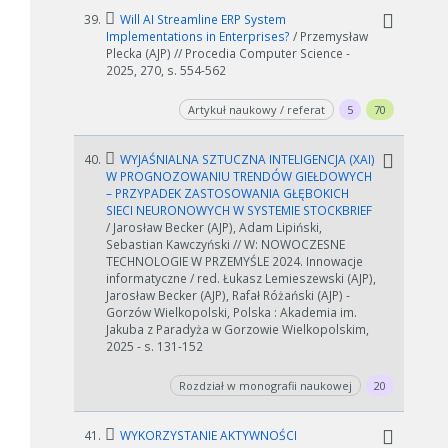
39.
Will AI Streamline ERP System
Implementations in Enterprises?
/ Przemysław
Plecka (AJP) // Procedia Computer Science -
2025, 270, s. 554-562
Artykuł naukowy / referat
5
70
40.
WYJAŚNIALNA SZTUCZNA INTELIGENCJA (XAI)
W PROGNOZOWANIU TRENDÓW GIEŁDOWYCH
– PRZYPADEK ZASTOSOWANIA GŁĘBOKICH
SIECI NEURONOWYCH W SYSTEMIE STOCKBRIEF
/ Jarosław Becker (AJP), Adam Lipiński,
Sebastian Kawczyński // W: NOWOCZESNE
TECHNOLOGIE W PRZEMYŚLE 2024. Innowacje
informatyczne / red. Łukasz Lemieszewski (AJP),
Jarosław Becker (AJP), Rafał Różański (AJP) -
Gorzów Wielkopolski, Polska : Akademia im.
Jakuba z Paradyża w Gorzowie Wielkopolskim,
2025 - s. 131-152
Rozdział w monografii naukowej
20
41.
WYKORZYSTANIE AKTYWNOŚCI