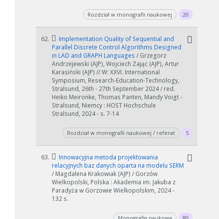
Rozdział w monografii naukowej
20
62.
Implementation Quality of Sequential and
Parallel Discrete Control Algorithms Designed
in LAD and GRAPH Languages
/ Grzegorz
Andrzejewski (AJP), Wojciech Zając (AJP), Artur
Karasiński (AJP) // W: XXVI. International
Symposium, Research-Education-Technology,
Stralsund, 26th - 27th September 2024 / red.
Heiko Meironke, Thomas Panten, Mandy Voigt -
Stralsund, Niemcy : HOST Hochschule
Stralsund, 2024 - s. 7-14
Rozdział w monografii naukowej / referat
5
63.
Innowacyjna metoda projektowania
relacyjnych baz danych oparta na modelu SERM
/ Magdalena Krakowiak (AJP) / Gorzów
Wielkopolski, Polska : Akademia im. Jakuba z
Paradyża w Gorzowie Wielkopolskim, 2024 -
132 s.
Monografia naukowa
80