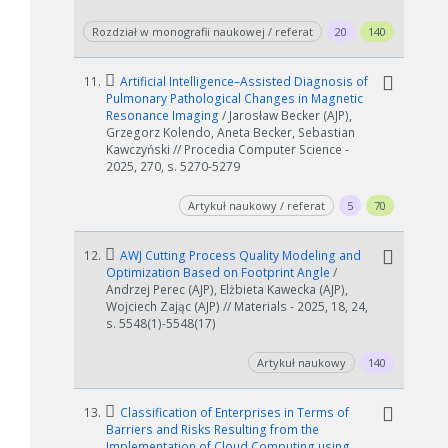
Rozdział w monografii naukowej / referat
20
140
11.
Artificial Intelligence–Assisted Diagnosis of
Pulmonary Pathological Changes in Magnetic
Resonance Imaging
/ Jarosław Becker (AJP),
Grzegorz Kolendo, Aneta Becker, Sebastian
Kawczyński // Procedia Computer Science -
2025, 270, s. 5270-5279
Artykuł naukowy / referat
5
70
12.
AWJ Cutting Process Quality Modeling and
Optimization Based on Footprint Angle
/
Andrzej Perec (AJP), Elżbieta Kawecka (AJP),
Wojciech Zając (AJP) // Materials - 2025, 18, 24,
s. 5548(1)-5548(17)
Artykuł naukowy
140
13.
Classification of Enterprises in Terms of
Barriers and Risks Resulting from the
Implementation of Cloud Computing using