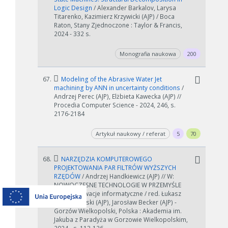
Logic Design
/ Alexander Barkalov, Larysa
Titarenko, Kazimierz Krzywicki (AJP) / Boca
Raton, Stany Zjednoczone : Taylor & Francis,
2024 - 332 s.
Monografia naukowa
200
67.
Modeling of the Abrasive Water Jet
machining by ANN in uncertainty conditions
/
Andrzej Perec (AJP), Elżbieta Kawecka (AJP) //
Procedia Computer Science - 2024, 246, s.
2176-2184
Artykuł naukowy / referat
5
70
68.
NARZĘDZIA KOMPUTEROWEGO
PROJEKTOWANIA PAR FILTRÓW WYŻSZYCH
RZĘDÓW
/ Andrzej Handkiewicz (AJP) // W:
NOWOCZESNE TECHNOLOGIE W PRZEMYŚLE
2023. Innowacje informatyczne / red. Łukasz
Lemieszewski (AJP), Jarosław Becker (AJP) -
Gorzów Wielkopolski, Polska : Akademia im.
Jakuba z Paradyża w Gorzowie Wielkopolskim,