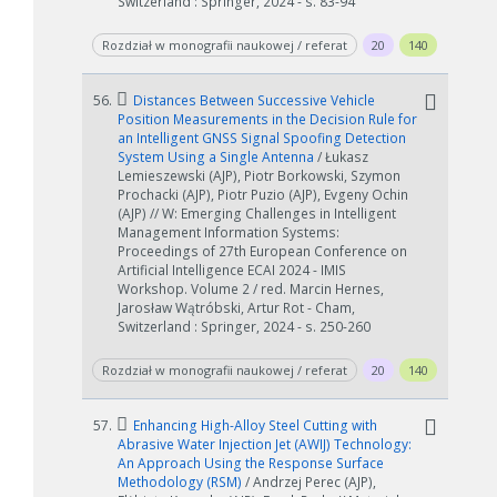
Switzerland : Springer, 2024 - s. 83-94
Rozdział w monografii naukowej / referat
20
140
56.
Distances Between Successive Vehicle
Position Measurements in the Decision Rule for
an Intelligent GNSS Signal Spoofing Detection
System Using a Single Antenna
/ Łukasz
Lemieszewski (AJP), Piotr Borkowski, Szymon
Prochacki (AJP), Piotr Puzio (AJP), Evgeny Ochin
(AJP) // W: Emerging Challenges in Intelligent
Management Information Systems:
Proceedings of 27th European Conference on
Artificial Intelligence ECAI 2024 - IMIS
Workshop. Volume 2 / red. Marcin Hernes,
Jarosław Wątróbski, Artur Rot - Cham,
Switzerland : Springer, 2024 - s. 250-260
Rozdział w monografii naukowej / referat
20
140
57.
Enhancing High-Alloy Steel Cutting with
Abrasive Water Injection Jet (AWIJ) Technology:
An Approach Using the Response Surface
Methodology (RSM)
/ Andrzej Perec (AJP),