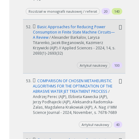
Rozdział w monografii naukowej / referat
20
140
52.
Basic Approaches for Reducing Power
Consumption in Finite State Machine Circuits—
A Review
/ Alexander Barkalov, Larysa
Titarenko, Jacek Bieganowski, Kazimierz
Krzywicki (AJP) // Applied Sciences - 2024, 14, s.
2693(1)-2693(32)
Artykuł naukowy
100
53.
COMPARISON OF CHOSEN METAHEURISTIC
ALGORITHMS FOR THE OPTIMIZATION OF THE
ABRASIVE WATER JET TREATMENT PROCESS
/
Andrzej Perec (AJP), Elżbieta Kawecka (AJP),
Jerzy Podhajecki (AJP), Aleksandra Radomska-
Zalas, Magdalena Krakowiak (AJP), A. Nag // MM
Science Journal - 2024, November, s. 7678-7689
Artykuł naukowy
40