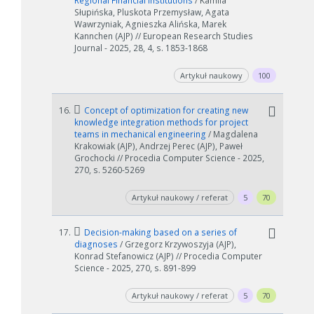
Regional Financial Institutions
/ Kamila
Słupińska, Pluskota Przemysław, Agata
Wawrzyniak, Agnieszka Alińska, Marek
Kannchen (AJP) // European Research Studies
Journal - 2025, 28, 4, s. 1853-1868
Artykuł naukowy
100
16.
Concept of optimization for creating new
knowledge integration methods for project
teams in mechanical engineering
/ Magdalena
Krakowiak (AJP), Andrzej Perec (AJP), Paweł
Grochocki // Procedia Computer Science - 2025,
270, s. 5260-5269
Artykuł naukowy / referat
5
70
17.
Decision-making based on a series of
diagnoses
/ Grzegorz Krzywoszyja (AJP),
Konrad Stefanowicz (AJP) // Procedia Computer
Science - 2025, 270, s. 891-899
Artykuł naukowy / referat
5
70