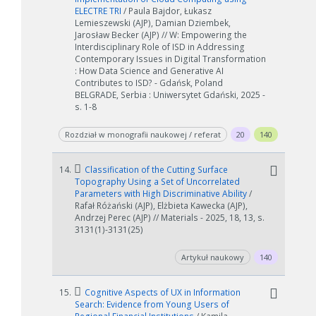
ELECTRE TRI
/ Paula Bajdor, Łukasz
Lemieszewski (AJP), Damian Dziembek,
Jarosław Becker (AJP) // W: Empowering the
Interdisciplinary Role of ISD in Addressing
Contemporary Issues in Digital Transformation
: How Data Science and Generative AI
Contributes to ISD? - Gdańsk, Poland
BELGRADE, Serbia : Uniwersytet Gdański, 2025 -
s. 1-8
Rozdział w monografii naukowej / referat
20
140
14.
Classification of the Cutting Surface
Topography Using a Set of Uncorrelated
Parameters with High Discriminative Ability
/
Rafał Różański (AJP), Elżbieta Kawecka (AJP),
Andrzej Perec (AJP) // Materials - 2025, 18, 13, s.
3131(1)-3131(25)
Artykuł naukowy
140
15.
Cognitive Aspects of UX in Information
Search: Evidence from Young Users of