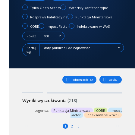
Tylko Open Access
Materiały konferencyjne
Rozprawy habilitacyjne
Punktacja Ministerstwa
CORE
Impact Factor
Indeksowane w WoS
Pokaż
100
Sortuj
daty publikacji od najnowszej
wg
Pobierz BibTeX
Drukuj
Wyniki wyszukiwania
(218)
Legenda:
Punktacja Ministerstwa
CORE
Impact
Factor
Indeksowane w WoS
1
2
3