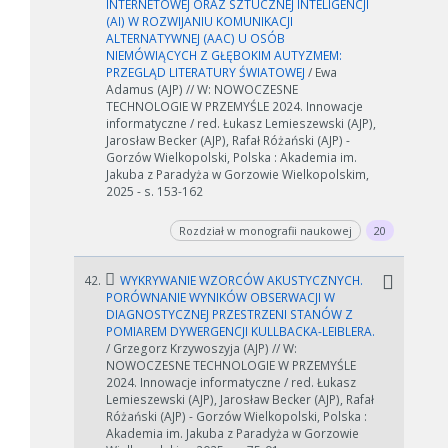
INTERNETOWEJ ORAZ SZTUCZNEJ INTELIGENCJI
(AI) W ROZWIJANIU KOMUNIKACJI
ALTERNATYWNEJ (AAC) U OSÓB
NIEMÓWIĄCYCH Z GŁĘBOKIM AUTYZMEM:
PRZEGLĄD LITERATURY ŚWIATOWEJ
/ Ewa
Adamus (AJP) // W: NOWOCZESNE
TECHNOLOGIE W PRZEMYŚLE 2024. Innowacje
informatyczne / red. Łukasz Lemieszewski (AJP),
Jarosław Becker (AJP), Rafał Różański (AJP) -
Gorzów Wielkopolski, Polska : Akademia im.
Jakuba z Paradyża w Gorzowie Wielkopolskim,
2025 - s. 153-162
Rozdział w monografii naukowej
20
42.
WYKRYWANIE WZORCÓW AKUSTYCZNYCH.
PORÓWNANIE WYNIKÓW OBSERWACJI W
DIAGNOSTYCZNEJ PRZESTRZENI STANÓW Z
POMIAREM DYWERGENCJI KULLBACKA-LEIBLERA.
/ Grzegorz Krzywoszyja (AJP) // W:
NOWOCZESNE TECHNOLOGIE W PRZEMYŚLE
2024. Innowacje informatyczne / red. Łukasz
Lemieszewski (AJP), Jarosław Becker (AJP), Rafał
Różański (AJP) - Gorzów Wielkopolski, Polska :
Akademia im. Jakuba z Paradyża w Gorzowie