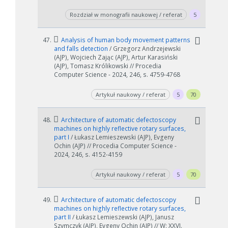
Rozdział w monografii naukowej / referat
5
47.
Analysis of human body movement patterns
and falls detection
/ Grzegorz Andrzejewski
(AJP), Wojciech Zając (AJP), Artur Karasiński
(AJP), Tomasz Królikowski // Procedia
Computer Science - 2024, 246, s. 4759-4768
Artykuł naukowy / referat
5
70
48.
Architecture of automatic defectoscopy
machines on highly reflective rotary surfaces,
part I
/ Łukasz Lemieszewski (AJP), Evgeny
Ochin (AJP) // Procedia Computer Science -
2024, 246, s. 4152-4159
Artykuł naukowy / referat
5
70
49.
Architecture of automatic defectoscopy
machines on highly reflective rotary surfaces,
part II
/ Łukasz Lemieszewski (AJP), Janusz
Szymczyk (AJP), Evgeny Ochin (AJP) // W: XXVI.