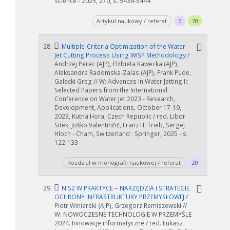
Science - 2025, 270, s. 5436-5444
Artykuł naukowy / referat
5
70
28.
Multiple-Criteria Optimization of the Water
Jet Cutting Process Using WISP Methodology
/
Andrzej Perec (AJP), Elżbieta Kawecka (AJP),
Aleksandra Radomska-Zalas (AJP), Frank Pude,
Galecki Greg // W: Advances in Water Jetting II:
Selected Papers from the International
Conference on Water Jet 2023 - Research,
Development, Applications, October 17-19,
2023, Kutna Hora, Czech Republic / red. Libor
Sitek, Joško Valentinčič, Franz H. Trieb, Sergej
Hloch - Cham, Switzerland : Springer, 2025 - s.
122-133
Rozdział w monografii naukowej / referat
20
29.
NIS2 W PRAKTYCE ‒ NARZĘDZIA I STRATEGIE
OCHRONY INFRASTRUKTURY PRZEMYSŁOWEJ
/
Piotr Winiarski (AJP), Grzegorz Remiszewski //
W: NOWOCZESNE TECHNOLOGIE W PRZEMYŚLE
2024. Innowacje informatyczne / red. Łukasz