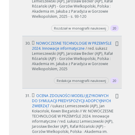
Lemieszewski (AJP), Jarosław Becker (AJP), Rafał
Różański (AJP) - Gorzów Wielkopolski, Polska :
Akademia im. Jakuba z Paradyża w Gorzowie
Wielkopolskim, 2025 - s. 93-120
Rozdział w monografii naukowej
20
30.
NOWOCZESNE TECHNOLOGIE W PRZEMYŚLE
2024. Innowacje informatyczne
/ red. Łukasz
Lemieszewski (AJP), Jarosław Becker (AJP), Rafał
Różański (AJP) - Gorzów Wielkopolski, Polska :
Akademia im. Jakuba z Paradyża w Gorzowie
Wielkopolskim, 2025
Redakcja monografii naukowej
20
31.
OCENA ZDOLNOŚCI MODELI JĘZYKOWYCH
DO SYMULACJI PREDYSPOZYCJI ADOPCYJNYCH
ZWIERZĄT
/ Łukasz Lemieszewski (AJP), Jan
Kołaciński, Kewin Biegański // W: NOWOCZESNE
TECHNOLOGIE W PRZEMYŚLE 2024. Innowacje
informatyczne / red. Łukasz Lemieszewski (AJP),
Jarosław Becker (AJP), Rafał Różański (AJP) -
Gorzów Wielkopolski, Polska : Akademia im.