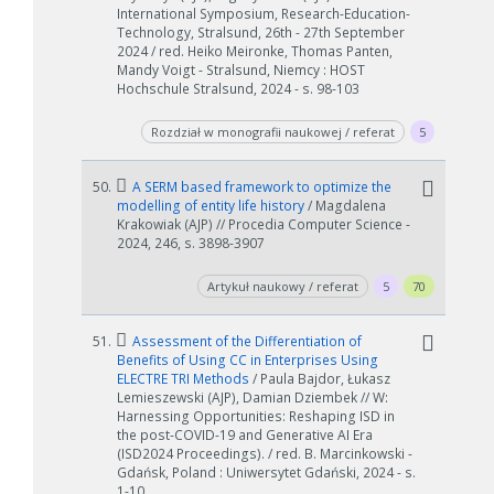
International Symposium, Research-Education-
Technology, Stralsund, 26th - 27th September
2024 / red. Heiko Meironke, Thomas Panten,
Mandy Voigt - Stralsund, Niemcy : HOST
Hochschule Stralsund, 2024 - s. 98-103
Rozdział w monografii naukowej / referat
5
50.
A SERM based framework to optimize the
modelling of entity life history
/ Magdalena
Krakowiak (AJP) // Procedia Computer Science -
2024, 246, s. 3898-3907
Artykuł naukowy / referat
5
70
51.
Assessment of the Differentiation of
Benefits of Using CC in Enterprises Using
ELECTRE TRI Methods
/ Paula Bajdor, Łukasz
Lemieszewski (AJP), Damian Dziembek // W:
Harnessing Opportunities: Reshaping ISD in
the post-COVID-19 and Generative AI Era
(ISD2024 Proceedings). / red. B. Marcinkowski -
Gdańsk, Poland : Uniwersytet Gdański, 2024 - s.
1-10