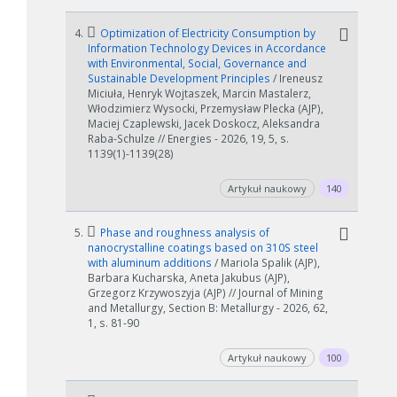
4.
Optimization of Electricity Consumption by
Information Technology Devices in Accordance
with Environmental, Social, Governance and
Sustainable Development Principles
/ Ireneusz
Miciuła, Henryk Wojtaszek, Marcin Mastalerz,
Włodzimierz Wysocki, Przemysław Plecka (AJP),
Maciej Czaplewski, Jacek Doskocz, Aleksandra
Raba-Schulze // Energies - 2026, 19, 5, s.
1139(1)-1139(28)
Artykuł naukowy
140
5.
Phase and roughness analysis of
nanocrystalline coatings based on 310S steel
with aluminum additions
/ Mariola Spalik (AJP),
Barbara Kucharska, Aneta Jakubus (AJP),
Grzegorz Krzywoszyja (AJP) // Journal of Mining
and Metallurgy, Section B: Metallurgy - 2026, 62,
1, s. 81-90
Artykuł naukowy
100