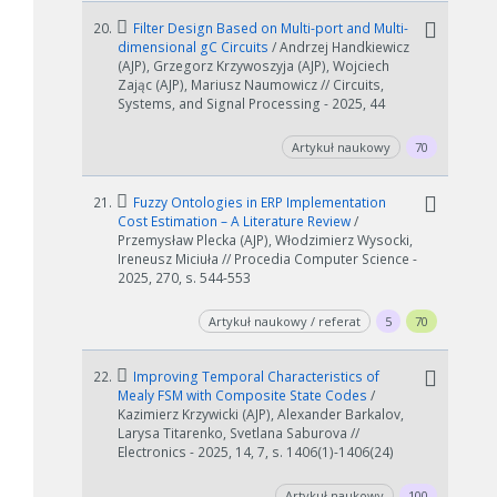
20.
Filter Design Based on Multi-port and Multi-
dimensional gC Circuits
/ Andrzej Handkiewicz
(AJP), Grzegorz Krzywoszyja (AJP), Wojciech
Zając (AJP), Mariusz Naumowicz // Circuits,
Systems, and Signal Processing - 2025, 44
Artykuł naukowy
70
21.
Fuzzy Ontologies in ERP Implementation
Cost Estimation – A Literature Review
/
Przemysław Plecka (AJP), Włodzimierz Wysocki,
Ireneusz Miciuła // Procedia Computer Science -
2025, 270, s. 544-553
Artykuł naukowy / referat
5
70
22.
Improving Temporal Characteristics of
Mealy FSM with Composite State Codes
/
Kazimierz Krzywicki (AJP), Alexander Barkalov,
Larysa Titarenko, Svetlana Saburova //
Electronics - 2025, 14, 7, s. 1406(1)-1406(24)
Artykuł naukowy
100