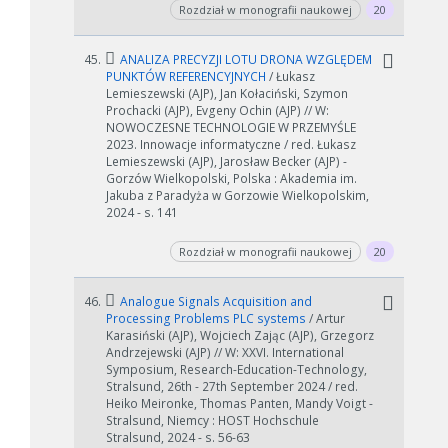
Rozdział w monografii naukowej
20
45.
ANALIZA PRECYZJI LOTU DRONA WZGLĘDEM
PUNKTÓW REFERENCYJNYCH
/ Łukasz
Lemieszewski (AJP), Jan Kołaciński, Szymon
Prochacki (AJP), Evgeny Ochin (AJP) // W:
NOWOCZESNE TECHNOLOGIE W PRZEMYŚLE
2023. Innowacje informatyczne / red. Łukasz
Lemieszewski (AJP), Jarosław Becker (AJP) -
Gorzów Wielkopolski, Polska : Akademia im.
Jakuba z Paradyża w Gorzowie Wielkopolskim,
2024 - s. 141
Rozdział w monografii naukowej
20
46.
Analogue Signals Acquisition and
Processing Problems PLC systems
/ Artur
Karasiński (AJP), Wojciech Zając (AJP), Grzegorz
Andrzejewski (AJP) // W: XXVI. International
Symposium, Research-Education-Technology,
Stralsund, 26th - 27th September 2024 / red.
Heiko Meironke, Thomas Panten, Mandy Voigt -
Stralsund, Niemcy : HOST Hochschule
Stralsund, 2024 - s. 56-63