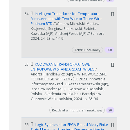
64.
Intelligent Transducer for Temperature
Measurement with Two-Wire or Three-Wire
Platinum RTD
/ Wiesław Miczulski, Mariusz
Krajewski, Sergiusz Sienkowski, Elżbieta
Kawecka (AJP), Andrzej Perec (AJP) // Sensors -
2024, 24, 23, s. 1-19
Artykuł naukowy
100
65.
KODOWANIE TRANSFORMATOWE I
ENTROPOWE W STANDARDACH WIDEO
/
Andrzej Handkiewicz (AJP) // W: NOWOCZESNE
TECHNOLOGIE W PRZEMYŚLE 2023. Innowacje
informatyczne / red. Łukasz Lemieszewski (AJP),
Jarosław Becker (AJP) - Gorzów Wielkopolski,
Polska : Akademia im. Jakuba z Paradyża w
Gorzowie Wielkopolskim, 2024 - s. 85-96
Rozdział w monografii naukowej
20
66.
Logic Synthesis for FPGA-Based Mealy Finite
State Machines: Structural Decomposition in