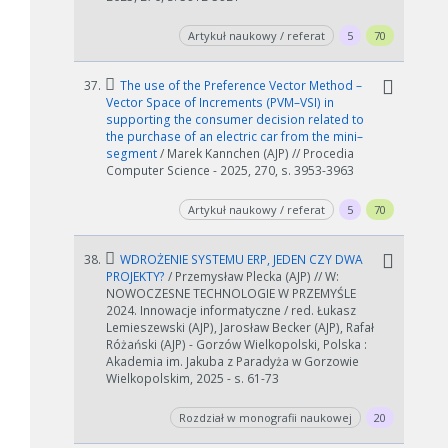
Artykuł naukowy / referat
5
70
37.
The use of the Preference Vector Method –
Vector Space of Increments (PVM–VSI) in
supporting the consumer decision related to
the purchase of an electric car from the mini–
segment
/ Marek Kannchen (AJP) // Procedia
Computer Science - 2025, 270, s. 3953-3963
Artykuł naukowy / referat
5
70
38.
WDROŻENIE SYSTEMU ERP, JEDEN CZY DWA
PROJEKTY?
/ Przemysław Plecka (AJP) // W:
NOWOCZESNE TECHNOLOGIE W PRZEMYŚLE
2024. Innowacje informatyczne / red. Łukasz
Lemieszewski (AJP), Jarosław Becker (AJP), Rafał
Różański (AJP) - Gorzów Wielkopolski, Polska :
Akademia im. Jakuba z Paradyża w Gorzowie
Wielkopolskim, 2025 - s. 61-73
Rozdział w monografii naukowej
20