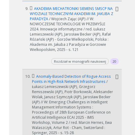
9.
AKADEMIA MECHATRONIKI SIEMENS SMSCP NA
WYDZIALE TECHNICZNYM AKADEMII IM. JAKUBA Z
PARADYŻA
/ Wojciech Zając (AJP) // W:
NOWOCZESNE TECHNOLOGIE W PRZEMYŚLE
2024. Innowacje informatyczne / red. Łukasz
Lemieszewski (AJP), Jarosław Becker (AJP), Rafał
Różański (AJP) - Gorzów Wielkopolski, Polska :
Akademia im. Jakuba z Paradyża w Gorzowie
Wielkopolskim, 2025 - s. 121
Rozdział w monografii naukowej
20
10.
Anomaly-Based Detection of Rogue Access
Points in High-Risk Network Infrastructures
/
Łukasz Lemieszewski (AJP), Grzegorz
Remiszewski (AJP), Piotr Borkowski, Aleksander
Wolak, Janusz Szymczyk (AJP), Jarosław Becker
(AJP) // W: Emerging Challenges in Intelligent
Management Information Systems :
Proceedings of 28th European Conference on
Artificial Intelligence ECAI 2025 - IMIS
Workshop, Volume 2 / red. Marcin Hernes, Ewa
Walaszczyk, Artur Rot - Cham, Switzerland :
Springer, 2025 - s. 15-28