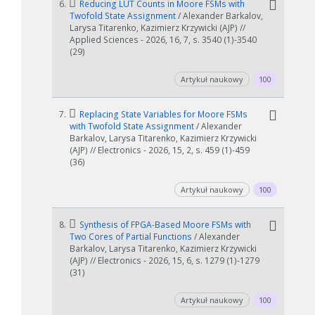
6.
Reducing LUT Counts in Moore FSMs with
Twofold State Assignment
/ Alexander Barkalov,
Larysa Titarenko, Kazimierz Krzywicki (AJP) //
Applied Sciences - 2026, 16, 7, s. 3540 (1)-3540
(29)
Artykuł naukowy
100
7.
Replacing State Variables for Moore FSMs
with Twofold State Assignment
/ Alexander
Barkalov, Larysa Titarenko, Kazimierz Krzywicki
(AJP) // Electronics - 2026, 15, 2, s. 459 (1)-459
(36)
Artykuł naukowy
100
8.
Synthesis of FPGA-Based Moore FSMs with
Two Cores of Partial Functions
/ Alexander
Barkalov, Larysa Titarenko, Kazimierz Krzywicki
(AJP) // Electronics - 2026, 15, 6, s. 1279 (1)-1279
(31)
Artykuł naukowy
100