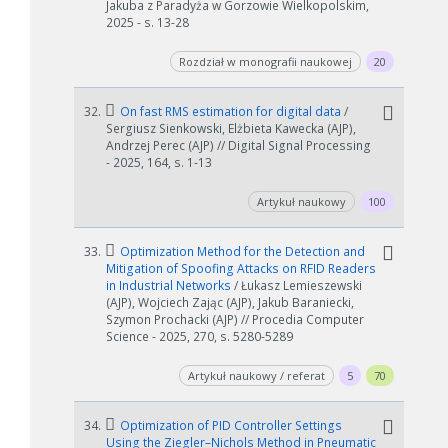
Jakuba z Paradyża w Gorzowie Wielkopolskim,
2025 - s. 13-28
Rozdział w monografii naukowej
20
32.
On fast RMS estimation for digital data
/
Sergiusz Sienkowski, Elżbieta Kawecka (AJP),
Andrzej Perec (AJP) // Digital Signal Processing
- 2025, 164, s. 1-13
Artykuł naukowy
100
33.
Optimization Method for the Detection and
Mitigation of Spoofing Attacks on RFID Readers
in Industrial Networks
/ Łukasz Lemieszewski
(AJP), Wojciech Zając (AJP), Jakub Baraniecki,
Szymon Prochacki (AJP) // Procedia Computer
Science - 2025, 270, s. 5280-5289
Artykuł naukowy / referat
5
70
34.
Optimization of PID Controller Settings
Using the Ziegler–Nichols Method in Pneumatic