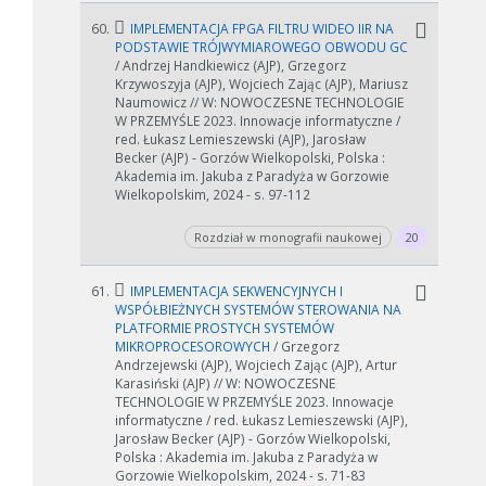
60.
IMPLEMENTACJA FPGA FILTRU WIDEO IIR NA
PODSTAWIE TRÓJWYMIAROWEGO OBWODU GC
/ Andrzej Handkiewicz (AJP), Grzegorz
Krzywoszyja (AJP), Wojciech Zając (AJP), Mariusz
Naumowicz // W: NOWOCZESNE TECHNOLOGIE
W PRZEMYŚLE 2023. Innowacje informatyczne /
red. Łukasz Lemieszewski (AJP), Jarosław
Becker (AJP) - Gorzów Wielkopolski, Polska :
Akademia im. Jakuba z Paradyża w Gorzowie
Wielkopolskim, 2024 - s. 97-112
Rozdział w monografii naukowej
20
61.
IMPLEMENTACJA SEKWENCYJNYCH I
WSPÓŁBIEŻNYCH SYSTEMÓW STEROWANIA NA
PLATFORMIE PROSTYCH SYSTEMÓW
MIKROPROCESOROWYCH
/ Grzegorz
Andrzejewski (AJP), Wojciech Zając (AJP), Artur
Karasiński (AJP) // W: NOWOCZESNE
TECHNOLOGIE W PRZEMYŚLE 2023. Innowacje
informatyczne / red. Łukasz Lemieszewski (AJP),
Jarosław Becker (AJP) - Gorzów Wielkopolski,
Polska : Akademia im. Jakuba z Paradyża w
Gorzowie Wielkopolskim, 2024 - s. 71-83